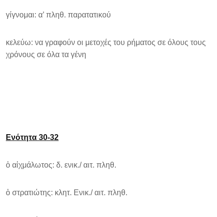
γίγνομαι: α’ πληθ. παρατατικού
κελεύω: να γραφούν οι μετοχές του ρήματος σε όλους τους
χρόνους σε όλα τα γένη
Ενότητα 30-32
ὁ αἰχμάλωτος: δ. ενικ./ αιτ. πληθ.
ὁ στρατιώτης: κλητ. Ενικ./ αιτ. πληθ.