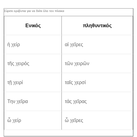
Ενικός
πληθυντικός
ἡ χείρ
αἱ χεῖρες
τῆς χειρός
τῶν χειρῶν
τῇ χειρί
ταῖς χερσί
Την χεῖρα
τάς χεῖρας
ὦ χείρ
ὦ χεῖρες