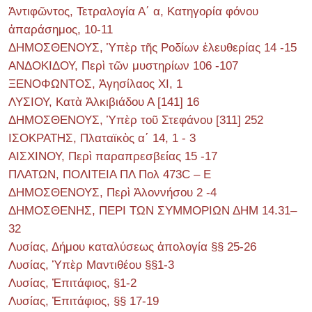
Ἀντιφῶντος, Τετραλογία Α΄ α, Κατηγορία φόνου
ἀπαράσημος, 10-11
ΔΗΜΟΣΘΕΝΟΥΣ, Ὑπὲρ τῆς Ροδίων ἐλευθερίας 14 -15
ΑΝΔΟΚΙΔΟΥ, Περὶ τῶν μυστηρίων 106 -107
ΞΕΝΟΦΩΝΤΟΣ, Ἀγησίλαος ΧΙ, 1
ΛΥΣΙΟΥ, Κατὰ Ἀλκιβιάδου Α [141] 16
ΔΗΜΟΣΘΕΝΟΥΣ, Ὑπὲρ τοῦ Στεφάνου [311] 252
ΙΣΟΚΡΑΤΗΣ, Πλαταϊκὸς α΄ 14, 1 - 3
ΑΙΣΧΙΝΟΥ, Περὶ παραπρεσβείας 15 -17
ΠΛΑΤΩΝ, ΠΟΛΙΤΕΙΑ ΠΛ Πολ 473C – E
ΔΗΜΟΣΘΕΝΟΥΣ, Περὶ Ἀλοννήσου 2 -4
ΔΗΜΟΣΘΕΝΗΣ, ΠΕΡΙ ΤΩΝ ΣΥΜΜΟΡΙΩΝ ΔΗΜ 14.31–
32
Λυσίας, Δήμου καταλύσεως ἀπολογία §§ 25-26
Λυσίας, Ὑπὲρ Μαντιθέου §§1-3
Λυσίας, Ἐπιτάφιος, §1-2
Λυσίας, Ἐπιτάφιος, §§ 17-19