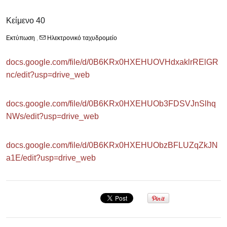
Κείμενο 40
Εκτύπωση
,
Ηλεκτρονικό ταχυδρομείο
docs.google.com/file/d/0B6KRx0HXEHUOVHdxaklrRElGR
nc/edit?usp=drive_web
docs.google.com/file/d/0B6KRx0HXEHUOb3FDSVJnSlhq
NWs/edit?usp=drive_web
docs.google.com/file/d/0B6KRx0HXEHUObzBFLUZqZkJN
a1E/edit?usp=drive_web