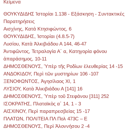
Κείμενα
ΘΟΥΚΥΔΙΔΗΣ Ἱστορίαι 1.138 - Εξάσκηση - Συντακτικές
Παρατηρήσεις
Αισχίνης, Κατά Κτησιφώντος, 6
ΘΟΥΚΥΔΙΔΗΣ, Ἱστορίαι (4.8.5-7)
Λυσίου, Κατὰ Ἀλκιβιάδου Α 144, 46-47
Ἀντιφῶντος, Τετραλογία Α΄ α, Κατηγορία φόνου
ἀπαράσημος, 10-11
ΔΗΜΟΣΘΕΝΟΥΣ, Ὑπὲρ τῆς Ροδίων ἐλευθερίας 14 -15
ΑΝΔΟΚΙΔΟΥ, Περὶ τῶν μυστηρίων 106 -107
ΞΕΝΟΦΩΝΤΟΣ, Ἀγησίλαος ΧΙ, 1
ΛΥΣΙΟΥ, Κατὰ Ἀλκιβιάδου Α [141] 16
ΔΗΜΟΣΘΕΝΟΥΣ, Ὑπὲρ τοῦ Στεφάνου [311] 252
ΙΣΟΚΡΑΤΗΣ, Πλαταϊκὸς α΄ 14, 1 - 3
ΑΙΣΧΙΝΟΥ, Περὶ παραπρεσβείας 15 -17
ΠΛΑΤΩΝ, ΠΟΛΙΤΕΙΑ ΠΛ Πολ 473C – E
ΔΗΜΟΣΘΕΝΟΥΣ, Περὶ Ἀλοννήσου 2 -4