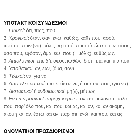
ΥΠΟΤΑΚΤΙΚΟΙ ΣΥΝΔΕΣΜΟΙ
1.
Ειδικοί
: ότι, πως, που.
2.
Χρονικοί
: όταν, σαν, ενώ, καθώς, κάθε που, αφού,
αφότου, πριν (να), μόλις, προτού, προτού, ώσπου, ωσότου,
όσο που, εφόσον, άμα, εκεί που (= μόλις), ευθύς ως.
3.
Αιτιολογικοί
: επειδή, αφού, καθώς, διότι, μια και, μια που.
4.
Υποθετικοί
: αν, εάν, (άμα, σαν).
5.
Τελικοί
: να, για να.
6.
Αποτελεσματικοί
: ώστε, ώστε να, έτσι που, που, (για να).
7.
Διστακτικοί
ή
ενδοιαστικοί
: μη(ν), μήπως.
8.
Εναντιωματικοί
/
παραχωρητικοί
: αν και, μολονότι, μόλο
που, παρ’ όλο που, και που, και ας, και αν, και αν ακόμη,
ακόμη και αν, έστω και αν, παρ’ ότι, ενώ, και που, και ας.
ΟΝΟΜΑΤΙΚΟΙ ΠΡΟΣΔΙΟΡΙΣΜΟΙ