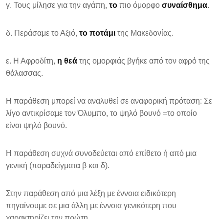
γ. Τους μίλησε για την αγάπη,
το
πιο όμορφο
συναίσθημα
.
δ. Περάσαμε το Αξιό,
το ποτάμι
της Μακεδονίας.
ε. Η Αφροδίτη,
η θεά
της ομορφιάς βγήκε από τον αφρό της
θάλασσας.
Η παράθεση μπορεί να αναλυθεί σε αναφορική πρόταση: Σε
λίγο αντικρίσαμε τον Όλυμπο, το ψηλό βουνό =το οποίο
είναι ψηλό βουνό.
Η παράθεση συχνά συνοδεύεται από επίθετο ή από μια
γενική (παραδείγματα β και δ).
Στην παράθεση από μια λέξη με έννοια ειδικότερη
πηγαίνουμε σε μια άλλη με έννοια γενικότερη που
χαρακτηρίζει την πρώτη.