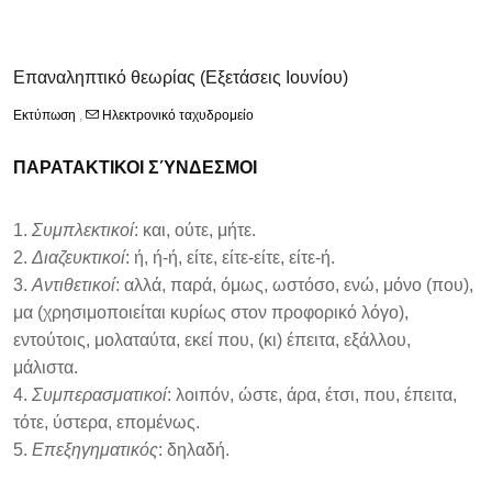
Επαναληπτικό θεωρίας (Εξετάσεις Ιουνίου)
Εκτύπωση
,
Ηλεκτρονικό ταχυδρομείο
ΠΑΡΑΤΑΚΤΙΚΟΙ ΣΎΝΔΕΣΜΟΙ
Συμπλεκτικοί
: και, ούτε, μήτε.
Διαζευκτικοί
: ή, ή-ή, είτε, είτε-είτε, είτε-ή.
3.
Αντιθετικοί
: αλλά, παρά, όμως, ωστόσο, ενώ, μόνο (που),
μα (χρησιμοποιείται κυρίως στον προφορικό λόγο),
εντούτοις, μολαταύτα, εκεί που, (κι) έπειτα, εξάλλου,
μάλιστα.
4.
Συμπερασματικοί
: λοιπόν, ώστε, άρα, έτσι, που, έπειτα,
τότε, ύστερα, επομένως.
5.
Επεξηγηματικός
: δηλαδή.