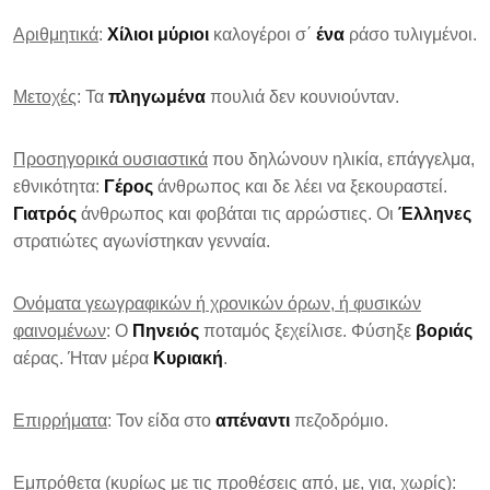
Αριθμητικά
:
Χίλιοι μύριοι
καλογέροι σ΄
ένα
ράσο τυλιγμένοι.
Μετοχές
: Τα
πληγωμένα
πουλιά δεν κουνιούνταν.
Προσηγορικά ουσιαστικά
που δηλώνουν ηλικία, επάγγελμα,
εθνικότητα:
Γέρος
άνθρωπος και δε λέει να ξεκουραστεί.
Γιατρός
άνθρωπος και φοβάται τις αρρώστιες. Οι
Έλληνες
στρατιώτες αγωνίστηκαν γενναία.
Ονόματα γεωγραφικών ή χρονικών όρων, ή φυσικών
φαινομένων
: Ο
Πηνειός
ποταμός ξεχείλισε. Φύσηξε
βοριάς
αέρας. Ήταν μέρα
Κυριακή
.
Επιρρήματα
: Τον είδα στο
απέναντι
πεζοδρόμιο.
Εμπρόθετα
(κυρίως με τις προθέσεις από, με, για, χωρίς):