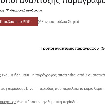
όποι ανάπτυξης παραγράφ
ωση
,
Ηλεκτρονικό ταχυδρομείο
Κατεβάστε το PDF
(Αθανασοπούλου Σοφία)
Τρόποι ανάπτυξης παραγράφου (Θε
έχουμε ήδη μάθει, η παράγραφος αποτελείται από 3 συστατικά 
τική περίοδος :
Είναι η περίοδος που περικλείει το κύριο θέμα
ομέρειες :
Αναπτύσσουν την θεματική περίοδο.