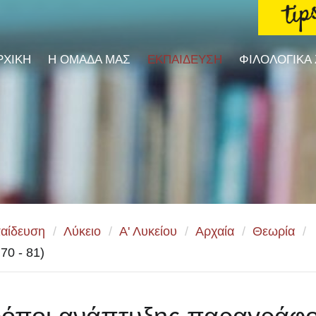
ΡΧΙΚΗ
Η ΟΜΑΔΑ ΜΑΣ
ΕΚΠΑΙΔΕΥΣΗ
ΦΙΛΟΛΟΓΙΚΑ
αίδευση
/
Λύκειο
/
Α' Λυκείου
/
Αρχαία
/
Θεωρία
/
70 - 81)