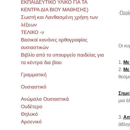
ΕΚΠΑΙΔΕΥΤΙΚΟ ΥΛΙΚΟ ΓΙΑ ΤΑ
ΚΕΝΤΡΑ ΔΙΑ ΒΙΟΥ ΜΑΘΗΣΗΣ)
-
Περί
Σωστή και Λανθασμένη χρήση των
λέξεων
ΤΕΛΙΚΟ -ν
Βασικοί κανόνες ορθογραφίας
Οι κυ
ουσιαστικών
Βιβλίο από το υπουργείο παιδείας για
τα κέντρα δια βίου
Με
Με
Γραμματική
θεσμο
Ουσιαστικό
Σημε
Ανώμαλα Ουσιαστικά
μια ά
Ουδέτερο
Θηλυκό
Αι
Αρσενικό
άθλησ