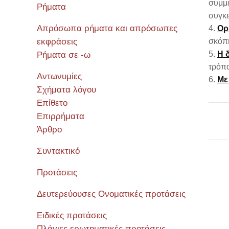
συμμε
Ρήματα
συγκε
Απρόσωπα ρήματα και απρόσωπες
Ορ
εκφράσεις
σκόπι
Η δ
Ρήματα σε -ω
τρόπο
Αντωνυμίες
Με
Σχήματα λόγου
Επίθετο
Επιρρήματα
Άρθρο
Συντακτικό
Προτάσεις
Σεμιν
Δευτερεύουσες Ονοματικές προτάσεις
Ειδικές προτάσεις
Πλάγιες ερωτηματικές προτάσεις