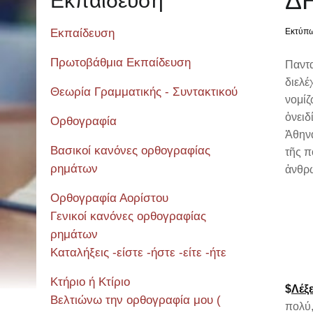
ΔΗ
Εκπαίδευση
Εκπαίδευση
Εκτύπ
Πρωτοβάθμια Εκπαίδευση
Παντα
διελέ
Θεωρία Γραμματικής - Συντακτικού
νομίζ
ὀνειδ
Ορθογραφία
Ἀθηνα
Βασικοί κανόνες ορθογραφίας
τῆς π
ρημάτων
ἀνθρώ
Ορθογραφία Αορίστου
Γενικοί κανόνες ορθογραφίας
ρημάτων
Καταλήξεις -είστε -ήστε -είτε -ήτε
Κτήριο ή Κτίριο
$
Λέξε
Βελτιώνω την ορθογραφία μου (
πολύ