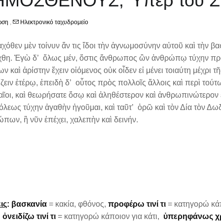
ΜΟΣΘΕΝΟΥΣ, Ὑπὲρ τοῦ Στε
ωση
,
Ηλεκτρονικό ταχυδρομείο
χόθεν μὲν τοίνυν ἄν τις ἴδοι τὴν ἀγνωμοσύνην αὐτοῦ καὶ τὴν βασ
χθη. Ἐγὼ δ’ ὅλως μέν, ὅστις ἄνθρωπος ὢν ἀνθρώπῳ τύχην προφ
ων καὶ ἀρίστην ἔχειν οἰόμενος οὐκ οἶδεν εἰ μένει τοιαύτη μέχρι
ίζειν ἐτέρῳ, ἐπειδὴ δ’ οὗτος πρὸς πολλοῖς ἄλλοις καὶ περὶ τ
ῖοι, καὶ θεωρήσατε ὅσῳ καὶ ἀληθέστερον καὶ ἀνθρωπινώτερον 
όλεως τύχην ἀγαθὴν ἡγοῦμαι, καὶ ταῦτ’ ὁρῶ καὶ τὸν Δία τὸν Δω
πων, ἣ νῦν ἐπέχει, χαλεπὴν καὶ δεινήν.
ις
:
βασκανία
= κακία, φθόνος,
προφέρω τινί τι
= κατηγορώ κάπ
,
ὀνειδίζω τινί τι
= κατηγορώ κάποιον για κάτι,
ὑπερηφάνως χ