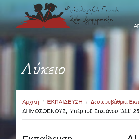
Α
Λύκειο
Αρχική
/
ΕΚΠΑΙΔΕΥΣΗ
/
Δευτεροβάθμια Εκπ
ΔΗΜΟΣΘΕΝΟΥΣ, Ὑπὲρ τοῦ Στεφάνου [311] 2