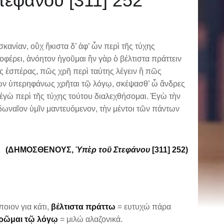
φάνου [311] 252
κανίαν, οὒχ ἥκιστα δ’ ἀφ’ ὧν περὶ τῆς τύχης
έρει, ἀνόητον ἡγοῦμαι ἣν γὰρ ὁ βέλτιστα πράττειν
 τῆς ἑσπέρας, πῶς χρῆ περὶ ταύτης λέγειν ἢ πῶς
ούτων ὑπερηφάνως χρῆται τῷ λόγῳ, σκέψασθ’ ὦ ἄνδρες
ἐγὼ περὶ τῆς τύχης τούτου διαλεχθήσομαι. Ἐγὼ τὴν
δωναῖον ὑμῖν μαντευόμενον, τὴν μέντοι τῶν πάντων
(ΔΗΜΟΣΘΕΝΟΥΣ,
Ὑπὲρ τοῦ Στεφάνου
[311] 252)
οιον για κάτι,
βέλτιστα πράττω
= ευτυχώ πάρα
ρῶμαι τῷ λόγῳ
= μιλώ αλαζονικά.