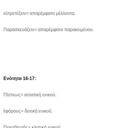
εὑτρεπίζειν= απαρέμφατο μέλλοντα.
Παρασκευάζειν= απαρέμφατο παρακειμένου.
Ενότητα 16-17:
Πίστεως= αιτιατική ενικού.
ἐφόρους= δοτική ενικού.
Πρεσβευτής= κλητική ενικού.