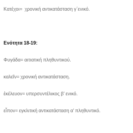
Κατέχοι= χρονική αντικατάσταση γ΄ενικό.
Ενότητα 18-19:
Φυγάδα= αιτιατική πληθυντικού.
καλεῖν= χρονική αντικατάσταση.
ἐκέλευον= υπερσυντέλικος β’ ενικό.
εἶπον= εγκλιτική αντικατάσταση α’ πληθυντικό.