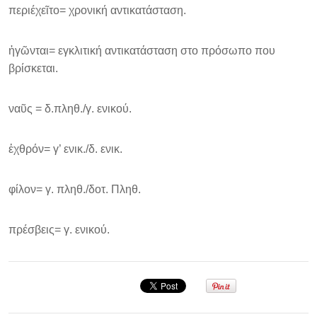
περιέχεῖτο= χρονική αντικατάσταση.
ἡγῶνται= εγκλιτική αντικατάσταση στο πρόσωπο που
βρίσκεται.
ναῦς = δ.πληθ./γ. ενικού.
ἐχθρόν= γ’ ενικ./δ. ενικ.
φίλον= γ. πληθ./δοτ. Πληθ.
πρέσβεις= γ. ενικού.