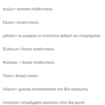
τειχῶν= αιτιατική πληθυντικού.
ἒτερος= γενική ενικού.
μᾶλλον= να γραφούν οι υπόλοιποι βαθμοί του επιρρήματος.
Ἑλλήνων= δοτική πληθυντικού.
Φύλακας = δοτική πληθυντικού.
Πόλιν= δοτική ενικού.
ἐλέγετο= χρονική αντικατάσταση στο ίδιο πρόσωπο.
ἐποίησαν= απαρέμφατο αορίστου στην ίδια φωνή.