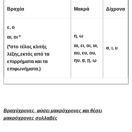
Βραχέα
Μακρά
Δίχρονα
ε, ο
η, ω
αι, οι *
αι, ει, οι, υι,
(*στο τέλος κλιτής
α, ι, υ
αυ, ευ, ου,
λέξης,εκτός από τα
ηυ, ᾳ, ῃ, ῳ
επιρρήματα και τα
επιφωνήματα.)
Βραχύχρονες, φύσει μακρόχρονες και θέσει
μακρόχρονες συλλαβές