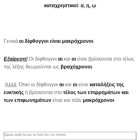
καταχρηστικοί
: ᾳ, ῃ, ῳ
Γενικά
οι δίφθογγοι είναι μακρόχρονοι
.
E
ξαίρεση!
Οι δίφθογγοι
αι
και
οι
όταν βρίσκονται στο τέλος
της λέξης θεωρούνται ως
βραχύχρονοι
.
Αλλά
Όταν οι δίφθογγοι
αι
και
οι
είναι
καταλήξεις της
ευκτικής
ή βρίσκονται στο
τέλος των επιρρημάτων και
των επιφωνημάτων
είναι και πάλι
μακρόχρονοι
.