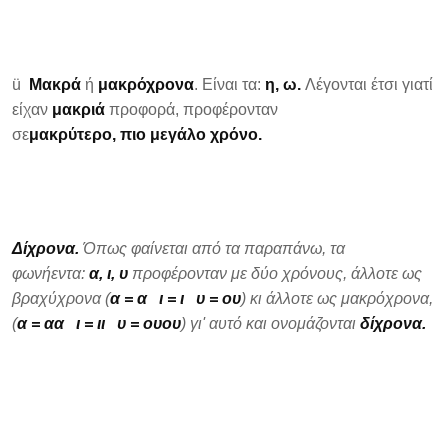
ü
Μακρά
ή
μακρόχρονα
. Είναι τα:
η, ω.
Λέγονται έτσι γιατί
είχαν
μακριά
προφορά, προφέρονταν
σε
μακρύτερο, πιο μεγάλο
χρόνο.
Δίχρονα.
Όπως φαίνεται από τα παραπάνω, τα
φωνήεντα:
α, ι, υ
προφέρονταν με δύο χρόνους, άλλοτε ως
βραχύχρονα (
α = α ι = ι υ = ου
) κι άλλοτε ως μακρόχρονα,
(
α = αα ι = ιι υ = ουου
) γι' αυτό και ονομάζονται
δίχρονα.