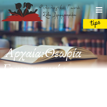
Αρχαία:Θεωρία
Γραμματικής
-Συντακτικού