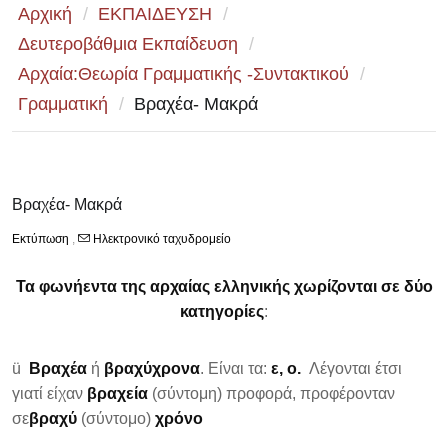
Αρχική
/
ΕΚΠΑΙΔΕΥΣΗ
/
Δευτεροβάθμια Εκπαίδευση
/
Αρχαία:Θεωρία Γραμματικής -Συντακτικού
/
Γραμματική
/
Βραχέα- Μακρά
Βραχέα- Μακρά
Εκτύπωση
,
Ηλεκτρονικό ταχυδρομείο
Τα φωνήεντα της αρχαίας ελληνικής χωρίζονται σε δύο
κατηγορίες
:
ü
Βραχέα
ή
βραχύχρονα
. Είναι τα:
ε, ο.
Λέγονται έτσι
γιατί είχαν
βραχεία
(σύντομη) προφορά, προφέρονταν
σε
βραχύ
(σύντομο)
χρόνο