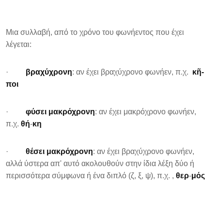
Μια συλλαβή, από το χρόνο του φωνήεντος που έχει
λέγεται:
·
βραχύχρονη
: αν έχει βραχύχρονο φωνήεν, π.χ.
κῆ-
ποι
·
φύσει μακρόχρονη
: αν έχει μακρόχρονο φωνήεν,
π.χ.
θή
-
κη
·
θέσει μακρόχρονη
: αν έχει βραχύχρονο φωνήεν,
αλλά ύστερα απ' αυτό ακολουθούν στην ίδια λέξη δύο ή
περισσότερα σύμφωνα ή ένα διπλό (ζ, ξ, ψ), π.χ. ,
θερ
-
μός