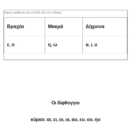
Βραχέα
Μακρά
Δίχρονα
ε, ο
η, ω
α, ι, υ
Οι δίφθογγοι
κύριοι
: αι, ει, οι, υι, αυ, ευ, ου, ηυ