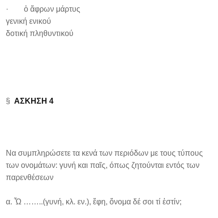
· ὁ ἄφρων μάρτυς
γενική ενικού
δοτική πληθυντικού
§
ΑΣΚΗΣΗ 4
Να συμπληρώσετε τα κενά των περιόδων με τους τύπους
των ονομάτων: γυνή και παῖς, όπως ζητούνται εντός των
παρενθέσεων
α. Ὦ ……..(γυνή, κλ. εν.), ἔφη, ὄνομα δέ σοι τί ἐστίν;