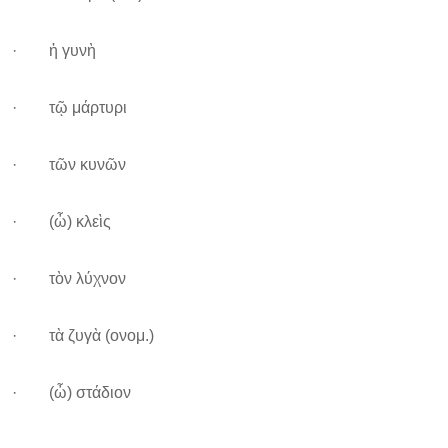
· ἡ γυνὴ
· τῷ μάρτυρι
· τῶν κυνῶν
· (ὦ) κλεὶς
· τὸν λύχνον
· τὰ ζυγὰ (ονομ.)
· (ὦ) στάδιον