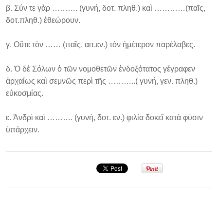
β. Σύν τε γὰρ ………. (γυνή, δοτ. πληθ.) καὶ …………(παῖς,
δοτ.πληθ.) ἐθεώρουν.
γ. Οὔτε τὸν …… (παῖς, αιτ.εν.) τὸν ἡμέτερον παρέλαβες.
δ. Ὁ δὲ Σόλων ὁ τῶν νομοθετῶν ἐνδοξότατος γέγραφεν
ἀρχαίως καὶ σεμνῶς περὶ τῆς ………..( γυνή, γεν. πληθ.)
εὐκοσμίας.
ε. Ἀνδρὶ καὶ ………. (γυνή, δοτ. εν.) φιλία δοκεῖ κατὰ φύσιν
ὑπάρχειν.
Σεμινάριο