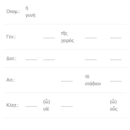
ἡ
Ονομ.:
γυνὴ
τῆς
Γεν.:
..........
..........
..........
χειρὸς
Δοτ.:
..........
..........
..........
..........
τὸ
Αιτ.:
..........
..........
στάδιον
(ὦ)
(ὦ)
Κλητ.:
..........
..........
υἱὲ
οὖς