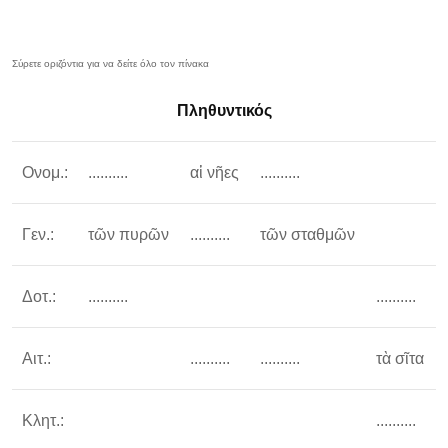
Πληθυντικός
Ονομ.:
..........
αἱ νῆες
..........
Γεν.:
τῶν πυρῶν
..........
τῶν σταθμῶν
Δοτ.:
..........
..........
Αιτ.:
..........
..........
τὰ σῖτα
Κλητ.:
..........