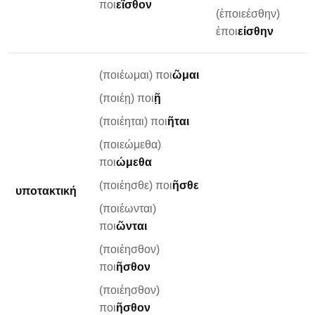
ποι
εῖσθον
(ἐποιεέσθην)
ἐποι
είσθην
(ποιέωμαι) ποι
ῶμαι
(ποιέῃ) ποι
ῇ
(ποιέηται) ποι
ῆται
(ποιεώμεθα)
ποι
ώμεθα
(ποιέησθε) ποι
ῆσθε
υποτακτική
(ποιέωνται)
ποι
ῶνται
(ποιέησθον)
ποι
ῆσθον
(ποιέησθον)
ποι
ῆσθον