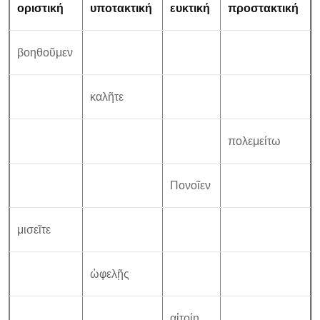
οριστική
υποτακτική
ευκτική
προστακτική
βοηθοῦμεν
καλῆτε
πολεμείτω
Πονοῖεν
μισεῖτε
ὠφελῇς
αἰτοίη