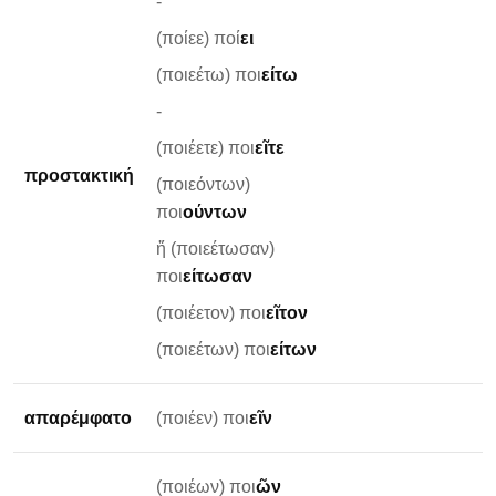
-
(ποίεε) ποί
ει
(ποιεέτω) ποι
είτω
-
(ποιέετε) ποι
εῖτε
προστακτική
(ποιεόντων)
ποι
ούντων
ἤ (ποιεέτωσαν)
ποι
είτωσαν
(ποιέετον) ποι
εῖτον
(ποιεέτων) ποι
είτων
απαρέμφατο
(ποιέεν) ποι
εῖν
(ποιέων) ποι
ῶν