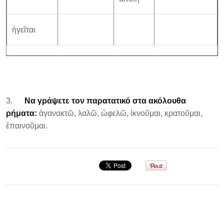
ἡγεῖται
3.
Να γράψετε τον παρατατικό στα ακόλουθα
ρήματα:
ἀγανακτῶ, λαλῶ, ὠφελῶ, ἱκνοῦμαι, κρατοῦμαι,
ἐπαινοῦμαι.
Σεμινάριο