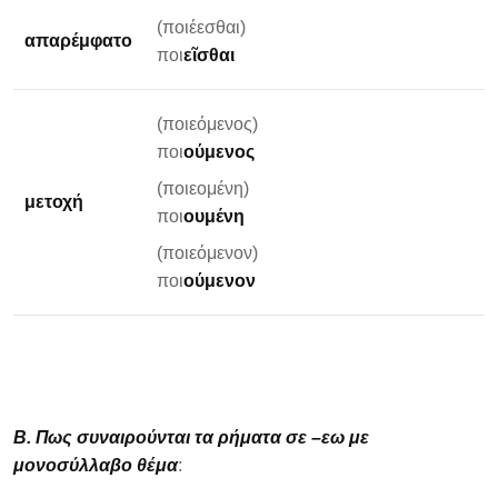
(ποιέεσθαι)
απαρέμφατο
ποι
εῖσθαι
(ποιεόμενος)
ποι
ούμενος
(ποιεομένη)
μετοχή
ποι
ουμένη
(ποιεόμενον)
ποι
ούμενον
Β. Πως συναιρούνται τα ρήματα σε –εω με
μονοσύλλαβο θέμα
: