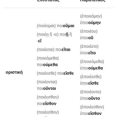
(ἐποιεόμην)
ἐποι
ούμην
(ποιέομαι) ποι
οῦμαι
(ἐποιέου)
(ποιέῃ ἤ -ει) ποι
ῇ
ἤ
ἐποι
οῦ
-
εῖ
(ἐποιέετο)
(ποιέεται) ποι
εῖται
ἐποι
εῖτο
(ποιεόμεθα)
(ἐποιεόμεθα)
ποι
ούμεθα
ἐποι
ούμεθα
οριστική
(ποιέεσθε) ποι
εῖσθε
(ἐποιέεσθε)
(ποιέονται)
ἐποι
εῖσθε
ποι
οῦνται
(ἐποιέοντο)
(ποιέεσθον)
ἐποι
οῦντο
ποι
εῖσθον
(ἐποιέεσθον)
(ποιέεσθον)
ἐποι
εῖσθον