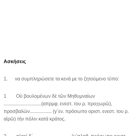
Ασκήσεις
1. να συμπληρώσετε τα κενά με το ζητούμενο τύπο:
1 Οὑ βουλομένων δέ τῶν Μηθυμναίων
...............................(απρμφ. ενεστ. του ρ. προχωρῶ),
προσβαλών.................. (γ΄εν. πρόσωπο οριστ. ενεστ. του ρ.
αἱρῶ) τήν πόλιν κατά κράτος.