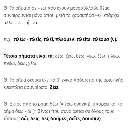
Ø Τα ρήματα σε –εω που έχουν μονοσύλλαβο θέμα
συναιρούνται μόνο όπου μετά το χαρακτήρα –ε- υπάρχει
άλλο
– ε— ή –ει-,
π.χ.,
πλέω - πλε
ῖ
ς, πλε
ῖ
, πλεόμεν, πλε
ῖ
τε, πλέουσι(ν).
Τέτοια ρήματα είναι τα
: δέω, ζέω, θέω, νέω, ξέω, πλέω,
πνέω, ῥέω, χέω.
Ø Το ρήμα δέομαι έχει το β΄ ενικό πρόσωπο της οριστικής
ενεστώτα ασυναίρετο:
δέει
.
Ø Εκτός από το ρήμα δέω (= έχω ανάγκη), υπάρχει και το
ρήμα δέω - ῶ (= δένω) που συναιρείται σε όλους τους
τύπους:
δ
ῶ
, δε
ῖ
ς, δε
ῖ
, δο
ῦ
μεν, δε
ῖ
τε, δο
ῦ
σι(ν).