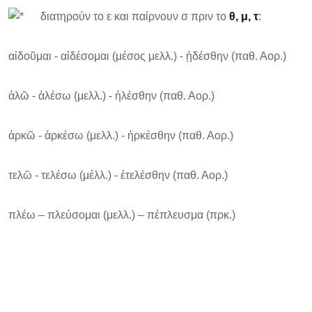
διατηρούν το ε και παίρνουν σ πριν το
θ, μ, τ
:
αἰδοῦμαι - αἰδέσομαι (μέσος μελλ.) - ᾐδέσθην (παθ. Αορ.)
ἀλῶ - ἀλέσω (μελλ.) - ἠλέσθην (παθ. Αορ.)
ἀρκῶ - ἀρκέσω (μελλ.) - ἠρκέσθην (παθ. Αορ.)
τελῶ - τελέσω (μέλλ.) - ἐτελέσθην (παθ. Αορ.)
πλέω – πλεύσομαι (μελλ.) – πέπλευσμα (πρκ.)