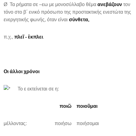
Ø Τα ρήματα σε –εω με μονοσύλλαβο θέμα
ανεβάζουν
τον
τόνο στο β΄ ενικό πρόσωπο της προστακτικής ενεστώτα της
ενεργητικής φωνής, όταν είναι
σύνθετα,
π.χ.,
πλε
ῖ - ἒκπλει
.
Οι άλλοι χρόνοι
Το ε εκτείνεται σε η:
ποιῶ ποιοῦμαι
μέλλοντας: ποιήσω ποιήσομαι