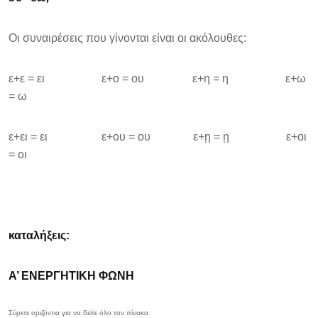
Οι συναιρέσεις που γίνονται είναι οι ακόλουθες:
ε+ε = ει ε+ο = ου ε+η = η ε+ω
= ω
ε+ει = ει ε+ου = ου ε+ῃ = ῃ ε+οι
= οι
καταλήξεις:
Α’ ΕΝΕΡΓΗΤΙΚΗ ΦΩΝΗ