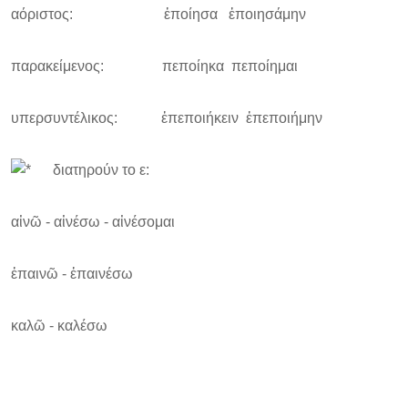
αόριστος: ἐποίησα ἐποιησάμην
παρακείμενος: πεποίηκα πεποίημαι
υπερσυντέλικος: ἐπεποιήκειν ἐπεποιήμην
διατηρούν το ε:
αἰνῶ - αἰνέσω - αἰνέσομαι
ἐπαινῶ - ἐπαινέσω
καλῶ - καλέσω