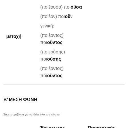
(ποιέουσα) ποι
οῦσα
(ποιέον) ποι
οῦ
ν
γενική:
(ποιέοντος)
μετοχή
ποι
οῦντος
(ποιεούσης)
ποι
ούσης
(ποιέοντος)
ποι
οῦντος
Β’ ΜΕΣΗ ΦΩΝΗ
Ἐνεστωτας
Παρατατικός