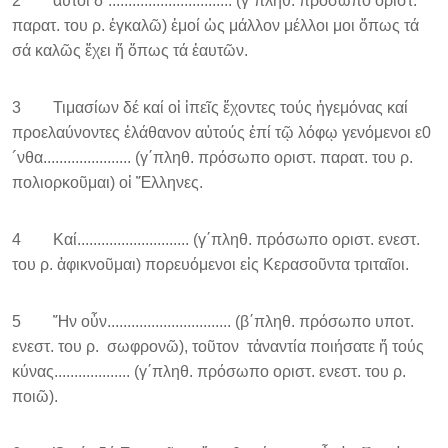
2 αὐτοί δ΄............................... (γ΄πληθ. πρόσωπο οριστ.
παρατ. του ρ. ἐγκαλῶ) ἐμοί ὡς μάλλον μέλλοι μοι ὅπως τά
σά καλῶς ἔχει ἤ ὅπως τά ἑαυτῶν.
3 Τιμασίων δέ καί οἱ ἱπεῖς ἔχοντες τούς ἡγεμόνας καί
προελαύνοντες ἐλάθανον αὐτούς ἐπί τῷ λόφῳ γενόμενοι ε0
´νθα...................... (γ΄πληθ. πρόσωπο οριστ. παρατ. του ρ.
πολιορκοῦμαι) οἱ Ἕλληνες.
4 Καί............................ (γ΄πληθ. πρόσωπο οριστ. ενεστ.
του ρ. ἀφικνοῦμαι) πορευόμενοι εἰς Κερασοῦντα τριταῖοι.
5 Ἤν οὖν............................... (β΄πληθ. πρόσωπο υποτ.
ενεστ. του ρ. σωφρονῶ), τοῦτον τἀναντία ποιήσατε ἤ τούς
κύνας................... (γ΄πληθ. πρόσωπο οριστ. ενεστ. του ρ.
ποιῶ).