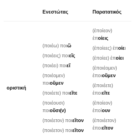
Ενεστώτας
Παρατατικός
(ἐποίεον)
ἐπ
οίεις
(ποιέω) ποι
ῶ
(ἐποίεες) ἐπ
οίε
ι
(ποιέεις) ποι
εῖς
(ἐποίεε) ἐπ
οίει
(ποιέει) ποι
εῖ
(ἐποιέομεν)
(ποιέομεν)
ἐποι
οῦμεν
ποι
οῦμεν
(ἐποιέετε)
οριστική
(ποιέετε) ποι
εῖτε
ἐποι
εῖτε
(ποιέουσι)
(ἐποίεον)
ποι
οῦσι(ν)
ἐποί
ουν
(ποιέετον) ποι
εῖτον
(ἐποιέετον)
ἐποι
εῖτον
(ποιέετον) ποι
εῖτον