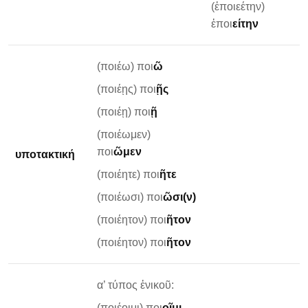
(ἐποιεέτην)
ἐποι
είτην
(ποιέω) ποι
ῶ
(ποιέῃς) ποι
ῇς
(ποιέῃ) ποι
ῇ
(ποιέωμεν)
ποι
ῶμεν
υποτακτική
(ποιέητε) ποι
ῆτε
(ποιέωσι) ποι
ῶσι(ν)
(ποιέητον) ποι
ῆτον
(ποιέητον) ποι
ῆτον
α’ τύπος ἐνικοῦ:
(ποιέοιμι) ποι
οῖμι