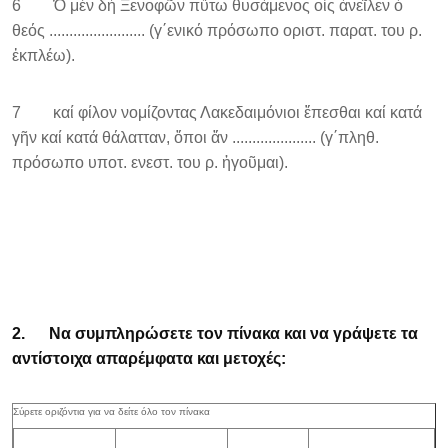
6 Ὁ μέν δή Ξενοφῶν πὕτω θυσάμενος οἶς ἀνεῖλεν ὁ
θεός ........................ (γ΄ενικό πρόσωπο οριστ. παρατ. του ρ.
ἐκπλέω).
7 καί φίλον νομίζοντας Λακεδαιμόνιοι ἕπεσθαι καί κατά
γῆν καί κατά θάλατταν, ὅποι ἄν ..................... (γ΄πληθ.
πρόσωπο υποτ. ενεστ. του ρ. ἡγοῦμαι).
2.
Να συμπληρώσετε τον πίνακα και να γράψετε τα
αντίστοιχα απαρέμφατα και μετοχές: