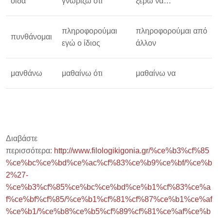
οἶδα
γνωρίζω ότι
ξέρω να…
πληροφορούμαι
πληροφορούμαι από
πυνθάνομαι
εγώ ο ίδιος
άλλον
μανθάνω
μαθαίνω ότι
μαθαίνω να
Διαβάστε
περισσότερα:
http://www.filologikigonia.gr/%ce%b3%cf%85
%ce%bc%ce%bd%ce%ac%cf%83%ce%b9%ce%bf/%ce%b
2%27-
%ce%b3%cf%85%ce%bc%ce%bd%ce%b1%cf%83%ce%a
f%ce%bf%cf%85/%ce%b1%cf%81%cf%87%ce%b1%ce%af
%ce%b1/%ce%b8%ce%b5%cf%89%cf%81%ce%af%ce%b