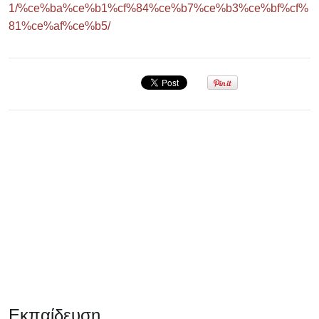
1/%ce%ba%ce%b1%cf%84%ce%b7%ce%b3%ce%bf%cf%
81%ce%af%ce%b5/
Σεμινάριο
Εκπαίδευση