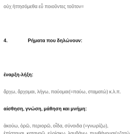
οὐχ ἡττησόμεθα εὖ ποιοῦντες τοῦτον=
4.
Ρήματα που δηλώνουν:
έναρξη-λήξη
:
ἄρχω, ἄρχομαι, λήγω, παύομαι(=παύω, σταματώ) κ.λ.π.
αίσθηση, γνώση, μάθηση και μνήμη:
ἀκούω, ὁρῶ, περιορῶ, οἶδα, σύνοιδα (=γνωρίζω),
ἐπίσταμαι, κατανοῶ, εὑρίσκω, λαμβάνω, πυνθάνομαι(=ζητώ