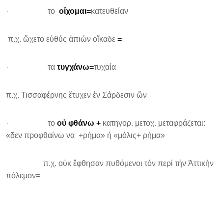
· το
οἴχομαι=
κατευθείαν
π.χ. ὤχετο εὐθύς ἀπιών οἴκαδε
=
· τα
τυγχάνω=
τυχαία
π.χ. Τισσαφέρνης ἔτυχεν ἐν Σάρδεσιν ὤν
· το
οὐ φθάνω +
κατηγορ. μετοχ. μεταφράζεται:
«δεν προφθαίνω να +ρήμα» ή «μόλις+ ρήμα»
π.χ. οὐκ ἔφθησαν πυθόμενοι τόν περί τήν Ἀττικήν
πόλεμον=