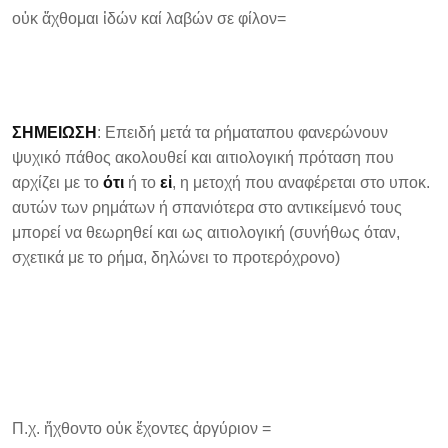
οὐκ ἄχθομαι ἰδών καί λαβών σε φίλον=
ΣΗΜΕΙΩΣΗ
: Επειδή μετά τα ρήματαπου φανερώνουν
ψυχικό πάθος ακολουθεί και αιτιολογική πρόταση που
αρχίζει με το
ότι
ή το
εἰ
, η μετοχή που αναφέρεται στο υποκ.
αυτών των ρημάτων ή σπανιότερα στο αντικείμενό τους
μπορεί να θεωρηθεί και ως αιτιολογική (συνήθως όταν,
σχετικά με το ρήμα, δηλώνει το προτερόχρονο)
Π.χ. ἤχθοντο οὐκ ἔχοντες ἀργύριον =