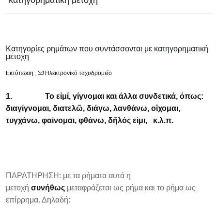
κατηγορηματική μετοχη
Κατηγορίες ρημάτων που συντάσσονται με κατηγορηματική
μετοχη
Εκτύπωση
,
Ηλεκτρονικό ταχυδρομείο
1.
Το εἰμί, γίγνομαι και άλλα συνδετικά, όπως:
διαγίγνομαι, διατελῶ, διάγω, λανθάνω, οἴχομαι,
τυγχάνω, φαίνομαι, φθάνω, δῆλός εἰμι, κ.λ.π.
ΠΑΡΑΤΗΡΗΣΗ: με τα ρήματα αυτά η
μετοχή
συνήθως
μεταφράζεται ως ρήμα και το ρήμα ως
επίρρημα. Δηλαδή: