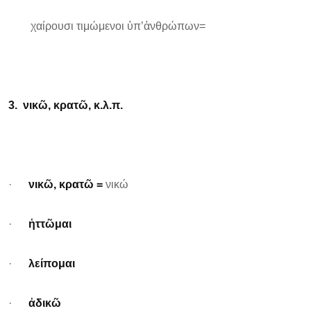
χαίρουσι τιμώμενοι ὑπ’ἀνθρώπων=
3. νικῶ, κρατῶ, κ.λ.π.
·
νικῶ, κρατῶ =
νικώ
·
ἡττῶμαι
·
λείπομαι
·
ἀδικῶ