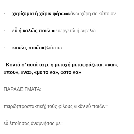
·
χαρίζομαι ή χάριν φέρω=
κάνω χάρη σε κάποιον
·
εὖ ή καλῶς ποιῶ =
ευεργετώ ή ωφελώ
·
κακῶς ποιῶ =
βλάπτω
Κοντά σ’ αυτά τα ρ. η μετοχή μεταφράζεται: «και»,
«που», «να», «με το να», «στο να»
ΠΑΡΑΔΕΙΓΜΑΤΑ:
πειρῶ(προστακτική) τούς φίλους νικᾶν εὖ ποιῶν=
εὖ ἐποίησας ἀναμνήσας με=