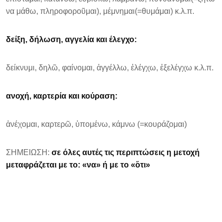
να μάθω, πληροφοροῦμαι), μέμνημαι(=θυμάμαι) κ.λ.π.
δείξη, δήλωση, αγγελία και έλεγχο:
δείκνυμι, δηλῶ, φαίνομαι, ἀγγέλλω, ἐλέγχω, ἐξελέγχω κ.λ.π.
ανοχή, καρτερία και κούραση:
ἀνέχομαι, καρτερῶ, ὑπομένω, κάμνω (=κουράζομαι)
ΣΗΜΕΙΩΣΗ:
σε όλες αυτές τις περιπτώσεις η μετοχή
μεταφράζεται με το: «να» ή με το «ὅτι»