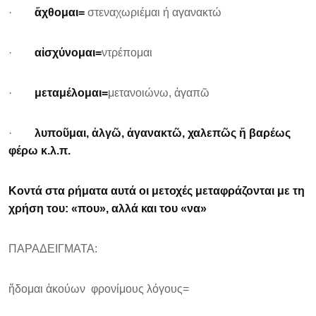
·
ἄχθομαι=
στεναχωριέμαι ή αγανακτώ
·
αἰσχύνομαι=
ντρέπομαι
·
μεταμέλομαι=
μετανοιώνω, ἀγαπῶ
·
λυποῦμαι, ἀλγῶ, ἀγανακτῶ, χαλεπῶς ἤ βαρέως
φέρω κ.λ.π.
Κοντά στα ρήματα αυτά οι μετοχές μεταφράζονται με τη
χρήση του: «που», αλλά και του «να»
ΠΑΡΑΔΕΙΓΜΑΤΑ:
ἥδομαι ἀκούων φρονίμους λόγους=