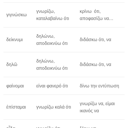
γνωρίζω,
κρίνω ότι,
γιγνώσκω
καταλαβαίνω ότι
αποφασίζω να…
δηλώνω,
δείκνυμι
διδάσκω ότι, να
αποδεικνύω ότι
δηλώνω,
δηλῶ
διδάσκω ότι, να
αποδεικνύω ότι
φαίνομαι
είναι φανερό ότι
δίνω την εντύπωση
γνωρίζω να, είμαι
ἐπίσταμαι
γνωρίζω καλά ότι
ικανός να