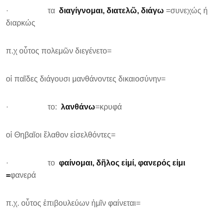
· τα
διαγίγνομαι, διατελῶ, διάγω
=συνεχώς ή
διαρκώς
π.χ οὗτος πολεμῶν διεγένετο=
οἱ παῖδες διάγουσι μανθάνοντες δικαιοσύνην=
· το:
λανθάνω
=κρυφά
οἱ Θηβαῖοι ἔλαθον εἰσελθόντες=
· το
φαίνομαι, δῆλος εἰμί, φανερός εἰμι
=
φανερά
π.χ. οὗτος ἐπιβουλεύων ἡμῖν φαίνεται=