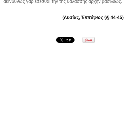
ἀκινδύνως γὰρ ἔσεσθαι τὴν τῆς θαλάσσης ἀρχὴν βασιλέως.
(Λυσίας,
Ἐπιτάφιος
§§ 44-45)
Σεμινάριο