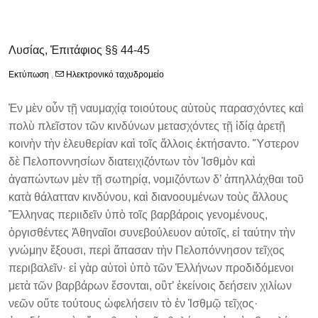
Λυσίας, Ἐπιτάφιος §§ 44-45
Εκτύπωση
,
Ηλεκτρονικό ταχυδρομείο
Ἐν μὲν οὖν τῇ ναυμαχίᾳ τοιούτους αὐτοὺς παρασχόντες καὶ
πολὺ πλεῖστον τῶν κινδύνων μετασχόντες τῇ ἰδίᾳ ἀρετῇ
κοινὴν τὴν ἐλευθερίαν καὶ τοῖς ἄλλοις ἐκτήσαντο. Ὕστερον
δὲ Πελοποννησίων διατειχιζόντων τὸν Ἰσθμὸν καὶ
ἀγαπώντων μὲν τῇ σωτηρίᾳ, νομιζόντων δ’ ἀπηλλάχθαι τοῦ
κατὰ θάλατταν κινδύνου, καὶ διανοουμένων τοὺς ἄλλους
Ἕλληνας περιιδεῖν ὑπὸ τοῖς βαρβάροις γενομένους,
ὀργισθέντες Ἀθηναῖοι συνεβούλευον αὐτοῖς, εἰ ταύτην τὴν
γνώμην ἕξουσι, περὶ ἅπασαν τὴν Πελοπόννησον τεῖχος
περιβαλεῖν· εἰ γὰρ αὐτοὶ ὑπὸ τῶν Ἑλλήνων προδιδόμενοι
μετὰ τῶν βαρβάρων ἔσονται, οὒτ’ ἐκείνοις δεήσειν χιλίων
νεῶν οὔτε τούτους ὠφελήσειν τὸ ἐν Ἰσθμῷ τεῖχος·