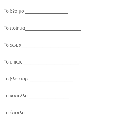
Το δέσιμο ________________
Το ποίημα_____________________
Το χώμα______________________
Το μήκος_____________________
Το βλαστάρι ________________
Το κύπελλο _______________
Το έπιπλο ________________