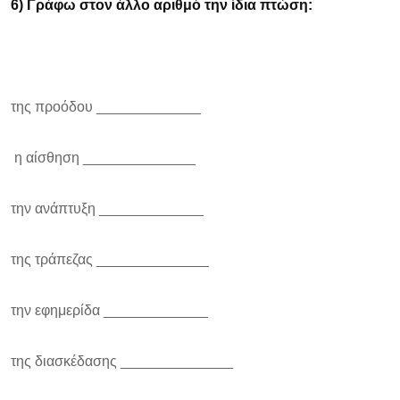
6)
Γράφω στον άλλο αριθμό την ίδια πτώση:
της προόδου _____________
η αίσθηση ______________
την ανάπτυξη _____________
της τράπεζας ______________
την εφημερίδα _____________
της διασκέδασης ______________