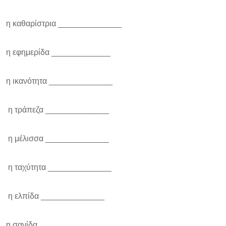
η καθαρίστρια ______________
η εφημερίδα _____________
η ικανότητα ______________
η τράπεζα ______________
η μέλισσα ______________
η ταχύτητα ______________
η ελπίδα ______________
η σανίδα ________________