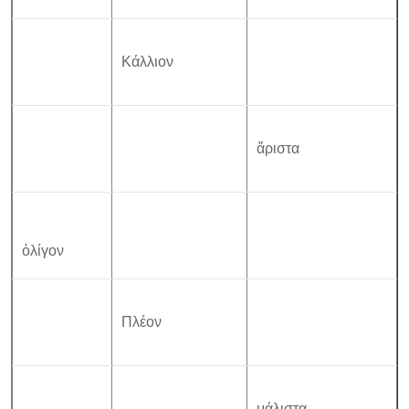
Κάλλιον
ἄριστα
ὀλίγον
Πλέον
μάλιστα