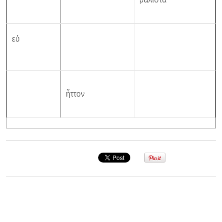
εὐ
ἧττον
Σεμινάριο