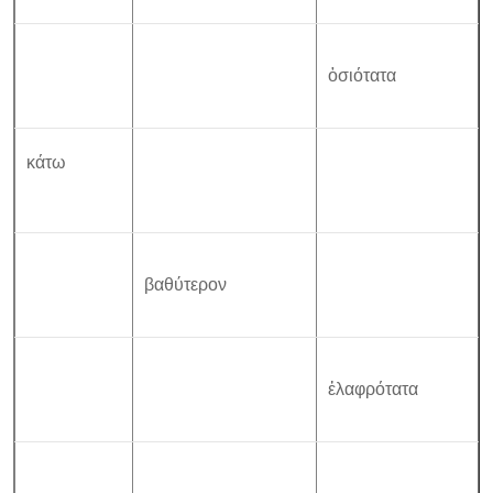
ὁσιότατα
κάτω
βαθύτερον
ἐλαφρότατα