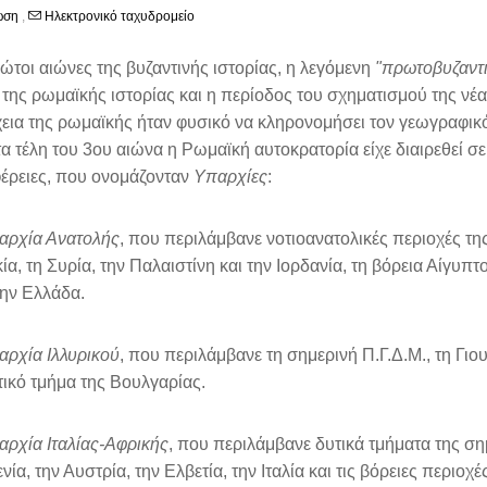
ωση
,
Ηλεκτρονικό ταχυδρομείο
ώτοι αιώνες της βυζαντινής ιστορίας, η λεγόμενη
"πρωτοβυζαντι
της ρωμαϊκής ιστορίας και η περίοδος του σχηματισμού της νέ
εια της ρωμαϊκής ήταν φυσικό να κληρονομήσει τον γεωγραφικ
α τέλη του 3ου αιώνα η Ρωμαϊκή αυτοκρατορία είχε διαιρεθεί σε
έρειες, που ονομάζονταν
Υπαρχίες
:
αρχία Ανατολής
, που περιλάμβανε νοτιοανατολικές περιοχές τ
ία, τη Συρία, την Παλαιστίνη και την Ιορδανία, τη βόρεια Αίγυπτ
ην Ελλάδα.
αρχία Ιλλυρικού
, που περιλάμβανε τη σημερινή Π.Γ.Δ.Μ., τη Γιο
τικό τμήμα της Βουλγαρίας.
αρχία Ιταλίας-Αφρικής
, που περιλάμβανε δυτικά τμήματα της ση
νία, την Αυστρία, την Ελβετία, την Ιταλία και τις βόρειες περιοχ