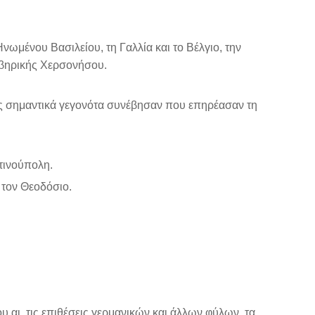
νωμένου Βασιλείου, τη Γαλλία και το Βέλγιο, την
Ιβηρικής Χερσονήσου.
ας σημαντικά γεγονότα συνέβησαν που επηρέασαν τη
τινούπολη.
 τον Θεοδόσιο.
 αι. τις επιθέσεις γερμανικών και άλλων φύλων, τα