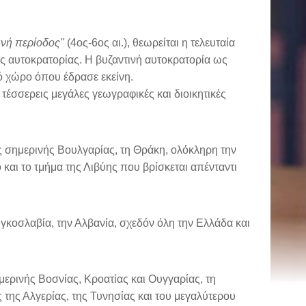
νή περίοδος"
(4ος-6ος αι.), θεωρείται η τελευταία
ας αυτοκρατορίας. Η βυζαντινή αυτοκρατορία ως
ό χώρο όπου έδρασε εκείνη.
 τέσσερεις μεγάλες γεωγραφικές και διοικητικές
ης σημερινής Βουλγαρίας, τη Θράκη, ολόκληρη την
ο και το τμήμα της Λιβύης που βρίσκεται απένταντι
υγκοσλαβία, την Αλβανία, σχεδόν όλη την Ελλάδα και
μερινής Βοσνίας, Κροατίας και Ουγγαρίας, τη
ές της Αλγερίας, της Τυνησίας και του μεγαλύτερου