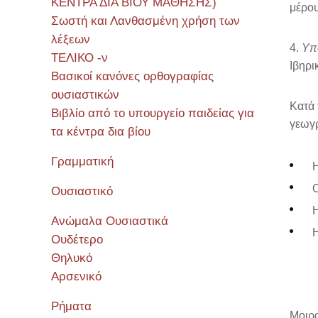
ΚΕΝΤΡΑ ΔΙΑ ΒΙΟΥ ΜΑΘΗΣΗΣ)
μέρου
Σωστή και Λανθασμένη χρήση των
λέξεων
4.
Υπ
ΤΕΛΙΚΟ -ν
Ιβηρι
Βασικοί κανόνες ορθογραφίας
ουσιαστικών
Κατά 
Βιβλίο από το υπουργείο παιδείας για
γεωγρ
τα κέντρα δια βίου
Γραμματική
Η
Ο
Ουσιαστικό
Η
Ανώμαλα Ουσιαστικά
Η
Ουδέτερο
Θηλυκό
Αρσενικό
Ρήματα
Μοιρα