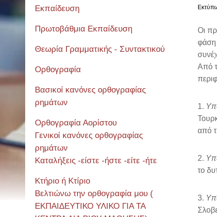
Εκπαίδευση
Εκτύπ
Πρωτοβάθμια Εκπαίδευση
Οι πρ
φάση 
Θεωρία Γραμματικής - Συντακτικού
συνέχ
Από τ
Ορθογραφία
περιφ
Βασικοί κανόνες ορθογραφίας
ρημάτων
1.
Υπ
Τουρκ
Ορθογραφία Αορίστου
από τ
Γενικοί κανόνες ορθογραφίας
ρημάτων
2.
Υπ
Καταλήξεις -είστε -ήστε -είτε -ήτε
το δυ
Κτήριο ή Κτίριο
Βελτιώνω την ορθογραφία μου (
3.
Υπ
ΕΚΠΑΙΔΕΥΤΙΚΟ ΥΛΙΚΟ ΓΙΑ ΤΑ
Σλοβε