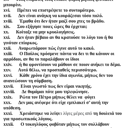
μπουρίνι.
xvi. Πρέπει να επιστρέψετε το συντομότερο.
xvii. Δεν είναι ανάγκη να κουράζεσαι τόσο πολύ.
xviii. Έμαθα ότι δεν ήταν μαζί σου χτες το βράδυ.
xix. Σου εξήγησε ποιες ώρες θα έρχεται;
xx. Κοίταξε να μην κρυολογήσεις.
xxi. Δεν ήταν βέβαιο αν θα κρατούσε το λόγο του ή θα
γινόταν επίορκος.
xxii. Αναρωτιόμουν πώς έγινε αυτό το κακό.
xxiii. Ο Παύλος πρόσμενε πάντα να δει τι θα κάνουν οι
αρμόδιοι, αν θα το παραλάβουν οι ίδιοι
xxiv. ή θα φροντίσουν να μάθουν σε ποιον ανήκει το δέμα.
xxv. Αυτό θέλω, να προσπαθείς περισσότερο.
xxvi. Κάθε χρόνο έχει την ίδια αγωνία, μήπως δεν του
ανανεώσουν τη σύμβαση.
xxvii. Είναι γνωστό πως δεν είμαι νικητής.
xxviii. Δε θυμάμαι πότε μου τηλεφώνησε.
xxix. Ρώτα τον Πέτρο μήπως θέλει να φύγει
xxx. Δεν μας ανέφερε ότι είχε εμπλακεί σ’ αυτή την
υπόθεση.
xxxi. Χρειάστηκε να λείψ
ει λίγες μέρες από
τη δουλειά του
για προσωπικούς λόγους.
xxxii. Ο τοκογλύφος φοβόταν μήπως τον συλλάβουν