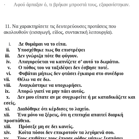
· Αφού άρπαξαν ό, τι βρήκαν μπροστά τους, εξαφανίστηκαν.
11. Να χαρακτηρίσετε τις δευτερεύουσες προτάσεις που
ακολουθούν (εισαγωγή, είδος, συντακτική λειτουργία).
i.
Δε θυμάμαι να το είπα.
ii. Υποσχέθηκε πως θα επιστρέψει
iii. Δεν γνώριζα πότε θα φύγουν.
iv. Απαγορεύεται να καπνίζετε σ’ αυτό το δωμάτιο.
v. Ο πόθος του να ταξιδέψει δεν έσβησε ποτέ.
vi. Φοβάται μήπως δεν φτάσει έγκαιρα στο συνέδριο
vii. Θέλω να σε δω.
viii. Αναγκάστηκε να υποχωρήσει.
ix. Απορώ γιατί να μην πάει αυτός.
x. Δεν μου είπατε αν με συγχωρείτε ή με καταδικάζετε και
εσείς.
xi. Διαδόθηκε ότι κέρδισες το λαχείο.
xii. Ένα μόνο να ξέρεις, ότι η επιτυχία απαιτεί διαρκή
προσπάθεια.
xiii. Πρόσεξε μη σε δει κανείς.
xiv. Κοίτα πόσοι δεν επικροτούν τα λεγόμενά σου.
xv. Τους επιβάτες τους έπιασε φόβος μήπως ξεσπάσει