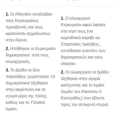
1.
Οι Αθηναίοι συνέλαβαν
1.
Ο ολιγαρχικοί
τους Κερκυραίους
Κερκυραίοι αφού έφτασε
πρεσβευτές και τους
στο νησί τους ένα
κρατούσαν αιχμάλωτους
κορινθιακό καράβι κα
στην Αίγινα.
Σπαρτιάτες πρέσβεις,
2.
Ηττήθηκαν οι Κερκυραίοι
επιτέθηκαν εναντίον των
δημοκρατικοί από τους
δημοκρατικών και τους
ολιγαρχικούς.
νίκησαν.
3.
Το βράδυ οι δύο
2.
Οι ολιγαρχικοί το βράδυ
παρατάξεις χωρίστηκαν: Οι
τάχθηκαν στην αγορά
δημοκρατικοί τάχθηκαν
κατέχοντας και το λιμάνι
στην ακρόπολη και τα
(λιμάνι του Αλκίνοου ή
οχυρά μέρη της πόλης,
Καστράδες) που έβλεπε
καθώς και το Υλλαϊκό
προς την αντικρινή στεριά.
λιμάνι.