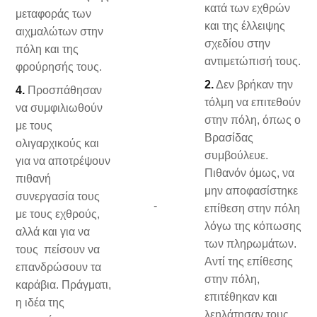
κατά των εχθρών
μεταφοράς των
και της έλλειψης
αιχμαλώτων στην
σχεδίου στην
πόλη και της
αντιμετώπισή τους.
φρούρησής τους.
2.
Δεν βρήκαν την
4.
Προσπάθησαν
τόλμη να επιτεθούν
να συμφιλιωθούν
στην πόλη, όπως ο
με τους
Βρασίδας
ολιγαρχικούς και
συμβούλευε.
για να αποτρέψουν
Πιθανόν όμως, να
πιθανή
μην αποφασίστηκε
συνεργασία τους
-
επίθεση στην πόλη
με τους εχθρούς,
λόγω της κόπωσης
αλλά και για να
των πληρωμάτων.
τους πείσουν να
Αντί της επίθεσης
επανδρώσουν τα
στην πόλη,
καράβια. Πράγματι,
επιτέθηκαν και
η ιδέα της
λεηλάτησαν τους