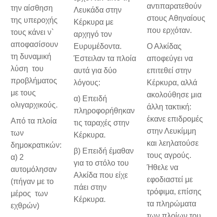
αντιπαρατεθούν
την αίσθηση
Λευκάδα στην
στους Αθηναίους
της υπεροχής
Κέρκυρα με
που ερχόταν.
τους κάνει ν`
αρχηγό τον
αποφασίσουν
Ευρυμέδοντα.
Ο Αλκίδας
τη δυναμική
Έστειλαν τα πλοία
αποφεύγει να
λύση του
αυτά για δύο
επιτεθεί στην
προβλήματος
λόγους:
Κέρκυρα, αλλά
με τους
ακολούθησε μια
α) Επειδή
ολιγαρχικούς.
άλλη τακτική:
πληροφορήθηκαν
έκανε επιδρομές
Από τα πλοία
τις ταραχές στην
στην Λευκίμμη
των
Κέρκυρα.
και λεηλατούσε
δημοκρατικών:
β) Επειδή έμαθαν
τους αγρούς.
α) 2
για το στόλο του
Ήθελε να
αυτομόλησαν
Αλκίδα που είχε
εφοδιαστεί με
(πήγαν με το
πάει στην
τρόφιμα, επίσης
μέρος των
Κέρκυρα.
τα πληρώματα
εχθρών)
των πλοίων του