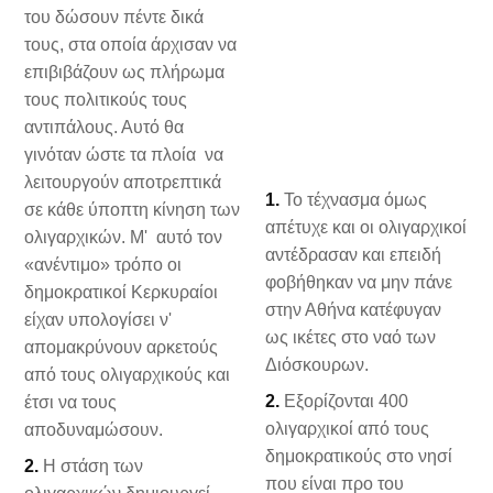
του δώσουν πέντε δικά
τους, στα οποία άρχισαν να
επιβιβάζουν ως πλήρωμα
τους πολιτικούς τους
αντιπάλους. Αυτό θα
γινόταν ώστε τα πλοία να
λειτουργούν αποτρεπτικά
1.
Το τέχνασμα όμως
σε κάθε ύποπτη κίνηση των
απέτυχε και οι ολιγαρχικοί
ολιγαρχικών. Μ' αυτό τον
αντέδρασαν και επειδή
«ανέντιμο» τρόπο οι
φοβήθηκαν να μην πάνε
δημοκρατικοί Κερκυραίοι
στην Αθήνα κατέφυγαν
είχαν υπολογίσει ν'
ως ικέτες στο ναό των
απομακρύνουν αρκετούς
Διόσκουρων.
από τους ολιγαρχικούς και
2.
Εξορίζονται 400
έτσι να τους
ολιγαρχικοί από τους
αποδυναμώσουν.
δημοκρατικούς στο νησί
2.
Η στάση των
που είναι προ του