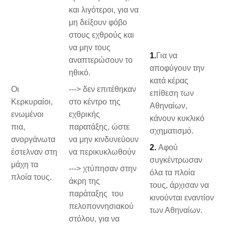
και λιγότεροι, για να
μη δείξουν φόβο
στους εχθρούς και
να μην τους
1.
Για να
αναπτερώσουν το
αποφύγουν την
ηθικό.
κατά κέρας
Οι
---> δεν επιτέθηκαν
επίθεση των
Κερκυραίοι,
στο κέντρο της
Αθηναίων,
ενωμένοι
εχθρικής
κάνουν κυκλικό
πια,
παρατάξης, ώστε
σχηματισμό.
ανοργάνωτα
να μην κινδυνεύουν
2.
Αφού
έστελναν στη
να περικυκλωθούν
συγκέντρωσαν
μάχη τα
---> χτύπησαν στην
όλα τα πλοία
πλοία τους.
άκρη της
τους, άρχισαν να
παράταξης του
κινούνται εναντίον
πελοποννησιακού
των Αθηναίων.
στόλου, για να