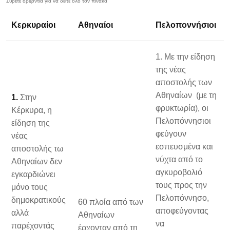
Κερκυραίοι
Αθηναίοι
Πελοποννήσιοι
1. Με την είδηση
της νέας
αποστολής των
Αθηναίων (με τη
1.
Στην
φρυκτωρία), οι
Κέρκυρα, η
Πελοπόννησιοι
είδηση της
φεύγουν
νέας
εσπευσμένα και
αποστολής τω
νύχτα από το
Αθηναίων δεν
αγκυροβολιό
εγκαρδιώνει
τους προς την
μόνο τους
Πελοπόννησο,
δημοκρατικούς
60 πλοία από των
αποφεύγοντας
αλλά
Αθηναίων
να
παρέχοντάς
έρχονταν από τη