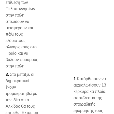
επίθεση των
Πελοποννησίων
στην πόλη
σπεύδουν να
μεταφέρουν και
πάλι τους
εξόριστους
ολιγαρχικούς στο
Ηραίο και να
βάλουν φρουρούς
στην πόλη.
3.
Στο μεταξύ, οι
1
.Κατόρθωσαν να
δημοκρατικοί
αιχμαλωτίσουν 13
έχουν
κερκυραϊκά πλοία,
τρομοκρατηθεί με
αποτέλεσμα της
την ιδέα ότι ο
σποραδικής
Αλκίδας θα τους
εφόρμησής τους
επιτεθεί. Εκτός της