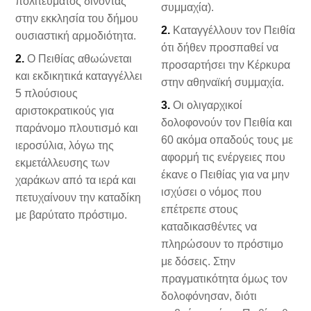
πολιτεύματος δίνοντας
συμμαχία).
στην εκκλησία του δήμου
2.
Καταγγέλλουν τον Πειθία
ουσιαστική αρμοδιότητα.
ότι δήθεν προσπαθεί να
2.
Ο Πειθίας αθωώνεται
προσαρτήσει την Κέρκυρα
και εκδικητικά καταγγέλλει
στην αθηναϊκή συμμαχία.
5 πλούσιους
3.
Οι ολιγαρχικοί
αριστοκρατικούς για
δολοφονούν τον Πειθία και
παράνομο πλουτισμό και
60 ακόμα οπαδούς τους με
ιεροσύλια, λόγω της
αφορμή τις ενέργειες που
εκμετάλλευσης των
έκανε ο Πειθίας για να μην
χαράκων από τα ιερά και
ισχύσει ο νόμος που
πετυχαίνουν την καταδίκη
επέτρεπε στους
με βαρύτατο πρόστιμο.
καταδικασθέντες να
πληρώσουν το πρόστιμο
με δόσεις. Στην
πραγματικότητα όμως τον
δολοφόνησαν, διότι