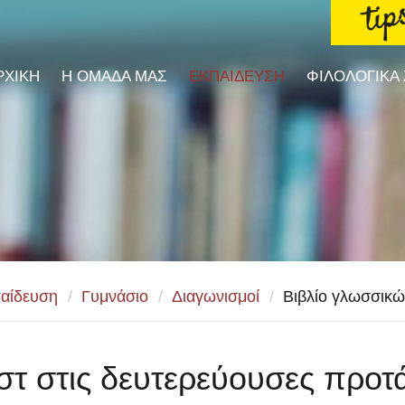
ΡΧΙΚΗ
Η ΟΜΑΔΑ ΜΑΣ
ΕΚΠΑΙΔΕΥΣΗ
ΦΙΛΟΛΟΓΙΚΑ
αίδευση
/
Γυμνάσιο
/
Διαγωνισμοί
/
Βιβλίο γλωσσικώ
στ στις δευτερεύουσες προτ