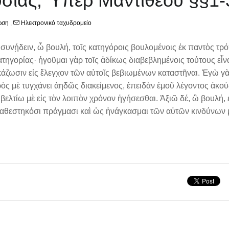
σίας, Ὑπὲρ Μαντιθέου §§1-
ωση
,
Ηλεκτρονικό ταχυδρομείο
 συνῄδειν, ὦ βουλή, τοῖς κατηγόροις βουλομένοις ἐκ παντὸς τρό
ατηγορίας· ἡγοῦμαι γὰρ τοῖς ἀδίκως διαβεβλημένοις τούτους εἶνα
άζωσιν εἰς ἔλεγχον τῶν αὐτοῖς βεβιωμένων καταστῆναι. Ἐγὼ γὰ
ρὸς μὲ τυγχάνει ἀηδῶς διακείμενος, ἐπειδὰν ἐμοῦ λέγοντος ἀκ
βελτίω μὲ εἰς τὸν λοιπὸν χρόνον ἠγήσεσθαι. Ἀξιῶ δέ, ὢ βουλή, 
καθεστηκόσι πράγμασι καὶ ὡς ἠνάγκασμαι τῶν αὐτῶν κινδύνων με