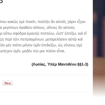
3
που κακῶς ἐμὲ ποιεῖν, πολλὴν ἂν αὐτοῖς χάριν εἶχον
ι μεγίστων ἀγαθῶν αἰτίους, οἵτινες ἂν αὐτοὺς
ρ οὕτω σφόδρα ἐμαυτῷ πιστεύω, ὥστ’ ἐλπίζω, καὶ εἴ
ούςῃ περὶ τῶν πεπραγμένων, μεταμελήσειν αὐτῷ καὶ
ἐὰν μὲν τοῦτο μόνον ὑμῖν ἐπιδείξω, ὡς εὔνους εἰμὶ
τέχειν ὑμῖν, μηδὲν πώ μοι πλέον εἶναι.
(Λυσίας,
Ὑπὲρ Μαντιθέου
§§1-3)