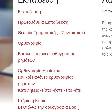
Λυ
Εκπαίδευση
Εκπαίδευση
Εκτύπ
Πρωτοβάθμια Εκπαίδευση
Εἰ μὴ
τῆς κ
Θεωρία Γραμματικής - Συντακτικού
ἀναγκ
τις π
Ορθογραφία
πολὺ 
Βασικοί κανόνες ορθογραφίας
τοῖς 
ρημάτων
Ορθογραφία Αορίστου
Γενικοί κανόνες ορθογραφίας
ρημάτων
Καταλήξεις -είστε -ήστε -είτε -ήτε
Κτήριο ή Κτίριο
Βελτιώνω την ορθογραφία μου (