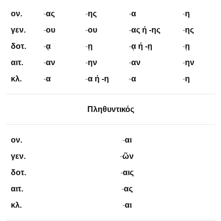
ον.
-
ας
-
ης
-
α
-
η
γεν.
-
ου
-
ου
-
ας ή -ης
-
ης
δοτ.
-
ᾳ
-
ῃ
-
ᾳ ή -ῃ
-
ῃ
αιτ.
-
αν
-
ην
-
αν
-
ην
κλ.
-
α
-
α ή -
η
-
α
-
η
Πληθυντικός
ον.
-
αι
γεν.
-
ῶν
δοτ.
-
αις
αιτ.
-
ας
κλ.
-
αι