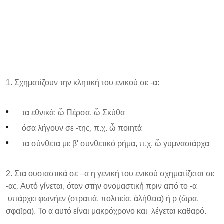
Σχηματίζουν την κλητική του ενικού σε -α:
τα εθνικά: ὦ Πέρσα, ὦ Σκύθα
όσα λήγουν σε -της, π.χ. ὦ ποιητά
τα σύνθετα με β' συνθετικό ρήμα, π.χ. ὦ γυμνασιάρχα
Στα ουσιαστικά σε –α η γενική του ενικού σχηματίζεται σε
-ας. Αυτό γίνεται, όταν στην ονομαστική πριν από το -α
υπάρχει φωνήεν (στρατιά, πολιτεία, ἀλήθεια) ή ρ (ὥρα,
σφαῖρα). Το α αυτό είναι μακρόχρονο και λέγεται καθαρό.