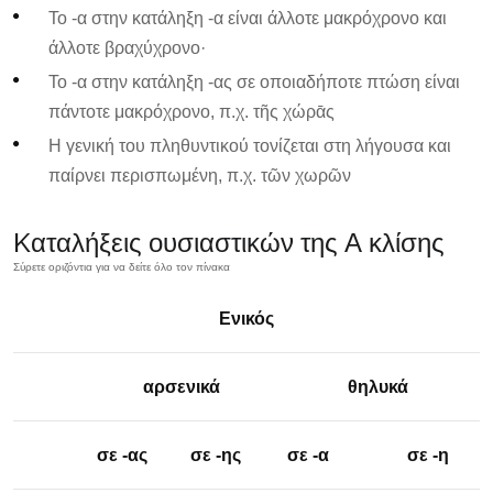
Το -α στην κατάληξη -α είναι άλλοτε μακρόχρονο και
άλλοτε βραχύχρονο·
Το -α στην κατάληξη -ας σε οποιαδήποτε πτώση είναι
πάντοτε μακρόχρονο, π.χ. τῆς χώρᾱς
Η γενική του πληθυντικού τονίζεται στη λήγουσα και
παίρνει περισπωμένη, π.χ. τῶν χωρῶν
Kαταλήξεις ουσιαστικών της Α κλίσης
Ενικός
αρσενικά
θηλυκά
σε -ας
σε -ης
σε -α
σε -η