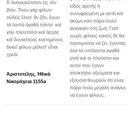
δ' ἀναγκαιότατον εἰς τὸν
είδος αρετής ή
βίον. Ἄνευ γὰρ φίλων
συνυφασμένη με αυτή και
οὐδεὶς ἕλοιτ' ἂν ζῆν, ἔχων
ακόμη κάτι πάρα πολύ
τὰ λοιπὰ ἀγαθὰ πάντα· καὶ
αναγκαίο στη ζωή. Γιατί
γὰρ πλουτοῦσι καὶ ἀρχὰς
χωρίς φίλους κανείς δε θα
καὶ δυναστείας κεκτημένοις
προτιμούσε να ζει, έχοντας
δοκεῖ φίλων μάλιστ' εἶναι
όλα τα υπόλοιπα αγαθά·
χρεία.
γιατί και οι πλούσιοι και
αυτοί που έχουν
αποκτήσει αξιώματα και
Ἀριστοτέλης, Ἠθικὰ
εξουσία θεωρούν ότι είναι
Νικομάχεια 1155a
πάρα πολύ μεγάλη ανάγκη
να έχουν φίλους.