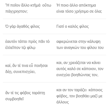
Ἤ ποῖον ἄλλο κτῆμά οὕτω
Ή ποιο άλλο απόκτημα
πάγχρηστον;
είναι τόσο χρήσιμο σε όλα;
Ὁ γὰρ ἀγαθὸς φίλος
Γιατί ο καλός φίλος
ἑαυτόν τάττει πρὸς πᾶν τὸ
αφιερώνεται στην κάλυψη
ἐλλεῖπον τῷ φίλῳ
των αναγκών του φίλου του
και, αν χρειάζεται να κάνει
καί, ἄν τέ τινα εὖ ποιῆσαι
αυτός καλό σε κάποιον, τον
δέῃ, συνεπισχύει,
ενισχύει βοηθώντας τον,
και αν τον ταράζει κάποιος
ἄν τέ τις φόβος ταράττῃ
φόβος, τον βοηθάει μαζί με
συμβοηθεῖ
άλλους