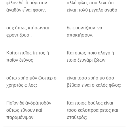
φίλον δέ, ὃ μέγιστον
αλλά φίλο, που λένε ότι
ἀγαθὸν εἶναί φασιν,
είναι πολύ μεγάλο αγαθό
οὐχ ὅπως κτήσωνται
δε φροντίζουν να
φροντίζουσι.
αποκτήσουν.
Καίτοι ποῖος ἵππος ἤ
Και όμως ποιο άλογο ή
ποῖον ζεῦγος
ποιο ζευγάρι ζώων
οὕτω χρήσιμόν ὥσπερ ὁ
είναι τόσο χρήσιμο όσο
χρηστὸς φίλος;
βέβαια είναι ο καλός φίλος;
Ποῖον δὲ ἀνδράποδόν
Και ποιος δούλος είναι
οὕτως εὔνουν καὶ
τόσο καλοπροαίρετος και
παραμόνιμον;
σταθερός;