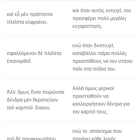
και όταν αυτός ευτυχεί, του
καὶ εὖ μὲν πράττοντα
προσφέρει πολύ μεγάλη
πλεῖστα εὐφραίνει,
ευχαρίστηση,
ενώ όταν δυστυχεί,
σφαλλόμενον δὲ πλεῖστα
καταβάλλει πάρα πολλές
ἐπανορθοῖ.
προσπάθειες να τον στήσει
πάλι στα πόδια του.
Αλλά όμως μερικοί
Ἀλλ’ ὅμως ἔνιοι πειρῶνται
προσπαθούν να
δένδρα μὲν θεραπεύειν
καλλιεργήσουν δέντρα για
τοῦ καρποῦ ἕνεκεν,
τον καρπό τους,
ενώ το απόκτημα που
τοῦ δὲ παμφορωτάτου
παράγει κάθε λογής