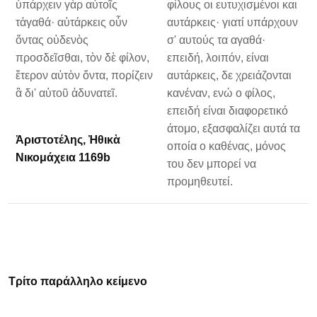
ὑπάρχειν γὰρ αὐτοῖς
φίλους οι ευτυχισμένοι και
τἀγαθά· αὐτάρκεις οὖν
αυτάρκεις· γιατί υπάρχουν
ὄντας οὐδενὸς
σ' αυτούς τα αγαθά·
προσδεῖσθαι, τὸν δὲ φίλον,
επειδή, λοιπόν, είναι
ἕτερον αὐτὸν ὄντα, πορίζειν
αυτάρκεις, δε χρειάζονται
ἃ δι' αὑτοῦ ἀδυνατεῖ.
κανέναν, ενώ ο φίλος,
επειδή είναι διαφορετικό
άτομο, εξασφαλίζει αυτά τα
Ἀριστοτέλης, Ἠθικὰ
οποία ο καθένας, μόνος
Νικομάχεια 1169b
του δεν μπορεί να
προμηθευτεί.
Τρίτο παράλληλο κείμενο