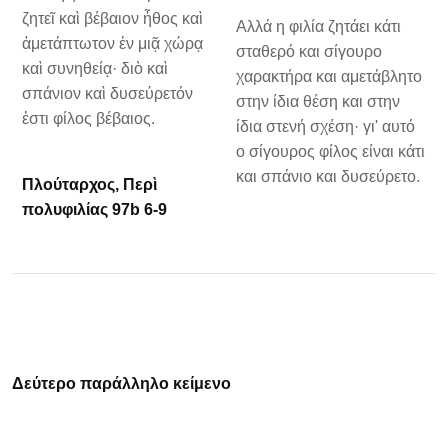
ζητεῖ καὶ βέβαιον ἦθος καὶ
Αλλά η φιλία ζητάει κάτι
ἀμετάπτωτον ἐν μιᾷ χώρᾳ
σταθερό και σίγουρο
καὶ συνηθείᾳ· διὸ καὶ
χαρακτήρα και αμετάβλητο
σπάνιον καὶ δυσεύρετόν
στην ίδια θέση και στην
ἐστι φίλος βέβαιος.
ίδια στενή σχέση· γι' αυτό
ο σίγουρος φίλος είναι κάτι
και σπάνιο και δυσεύρετο.
Πλούταρχος, Περὶ
πολυφιλίας 97b 6-9
Δεύτερο παράλληλο κείμενο