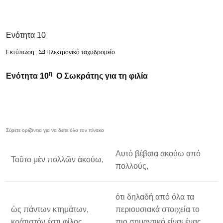
Ενότητα 10
Εκτύπωση
,
Ηλεκτρονικό ταχυδρομείο
η
Ενότητα 10
Ο Σωκράτης για τη φιλία
Αυτό βέβαια ακούω από
Τοῦτο μὲν πολλῶν ἀκούω,
πολλούς,
ότι δηλαδή από όλα τα
ὡς πάντων κτημάτων,
περιουσιακά στοιχεία το
κράτιστόν ἐστι φίλος
πιο σημαντικό είναι ένας