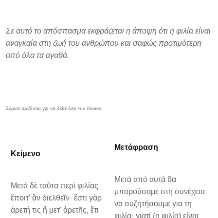
Σε αυτό το απόσπασμα εκφράζεται η άποψη ότι η φιλία είναι
αναγκαία στη ζωή του ανθρώπου και σαφώς προτιμότερη
από όλα τα αγαθά.
Μετάφραση
Κείμενο
Μετά από αυτά θα
Μετὰ δὲ ταῦτα περὶ φιλίας
μπορούσαμε στη συνέχεια
ἕποιτ' ἂν διελθεῖν· ἔστι γὰρ
να συζητήσουμε για τη
ἀρετή τις ἢ μετ' ἀρετῆς, ἔτι
φιλία· γιατί (η φιλία) είναι