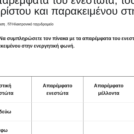
αρέμφατα του ενεστώτα, του
ρίστου και παρακειμένου στ
ωση
,
Ηλεκτρονικό ταχυδρομείο
Να συμπληρώσετε τον πίνακα με τα απαρέμφατα του ενεστώ
κειμένου στην ενεργητική φωνή.
στική
Απαρέμφατο
Απαρέμφατο
στώτα
ενεστώτα
μέλλοντα
δεύω
άφω