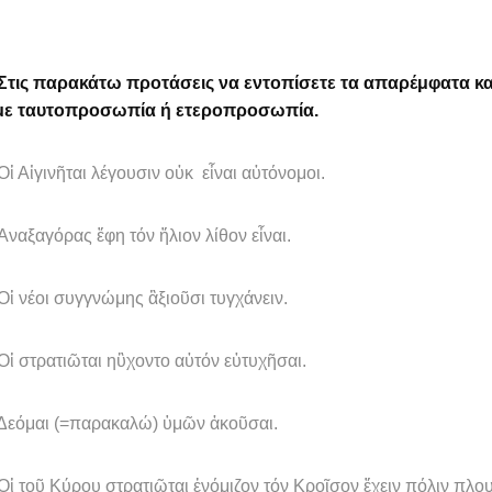
Στις παρακάτω προτάσεις να εντοπίσετε τα απαρέμφατα και
με ταυτοπροσωπία ή ετεροπροσωπία.
Αἰγινῆται λέγουσιν οὐκ εἶναι αὐτόνομοι.
ξαγόρας ἔφη τόν ἥλιον λίθον εἶναι.
νέοι συγγνώμης ἂξιοῦσι τυγχάνειν.
στρατιῶται ηὒχοντο αὐτόν εὐτυχῆσαι.
όμαι (=παρακαλώ) ὑμῶν ἀκοῦσαι.
τοῦ Κύρου στρατιῶται ἐνόμιζον τόν Κροῖσον ἔχειν πόλιν πλο