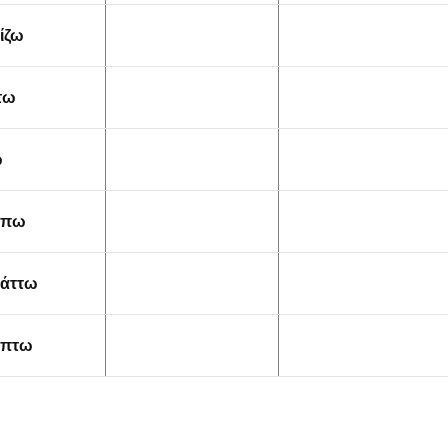
ίζω
τω
ω
μπω
άττω
άπτω