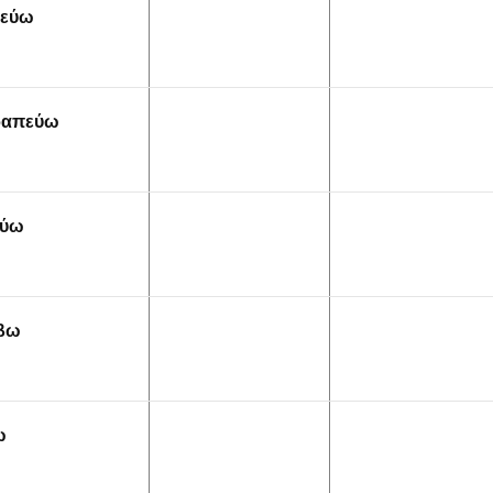
λεύω
ραπεύω
ούω
βω
ω