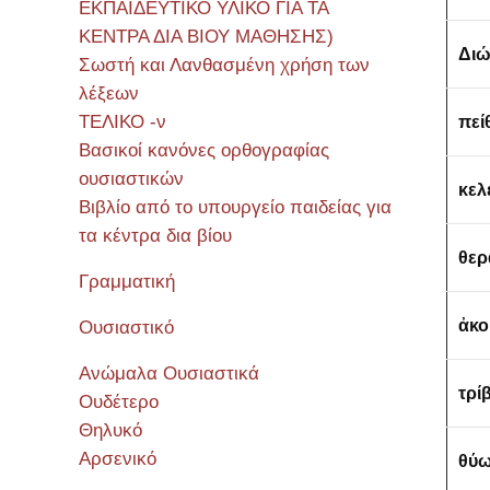
ΕΚΠΑΙΔΕΥΤΙΚΟ ΥΛΙΚΟ ΓΙΑ ΤΑ
ΚΕΝΤΡΑ ΔΙΑ ΒΙΟΥ ΜΑΘΗΣΗΣ)
Δι
Σωστή και Λανθασμένη χρήση των
λέξεων
ΤΕΛΙΚΟ -ν
πεί
Βασικοί κανόνες ορθογραφίας
ουσιαστικών
κελ
Βιβλίο από το υπουργείο παιδείας για
τα κέντρα δια βίου
θε
Γραμματική
ἀ
κ
Ουσιαστικό
Ανώμαλα Ουσιαστικά
τρί
Ουδέτερο
Θηλυκό
Αρσενικό
θύ