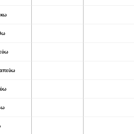
ώκω
θω
εύω
ραπεύω
ούω
βω
ω