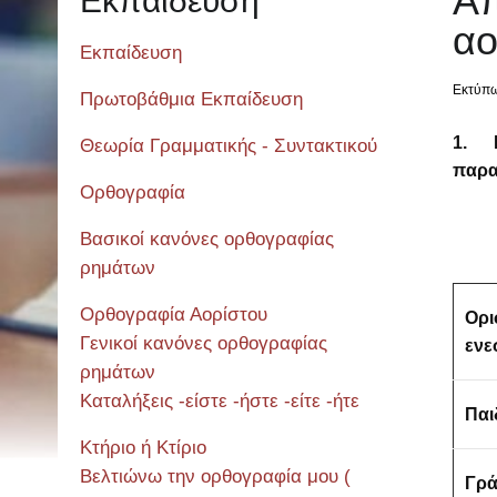
Απ
Εκπαίδευση
αο
Εκπαίδευση
Εκτύπ
Πρωτοβάθμια Εκπαίδευση
1.
Θεωρία Γραμματικής - Συντακτικού
παρα
Ορθογραφία
Βασικοί κανόνες ορθογραφίας
ρημάτων
Ορθογραφία Αορίστου
Ορι
Γενικοί κανόνες ορθογραφίας
ενε
ρημάτων
Καταλήξεις -είστε -ήστε -είτε -ήτε
Παι
Κτήριο ή Κτίριο
Βελτιώνω την ορθογραφία μου (
Γρ