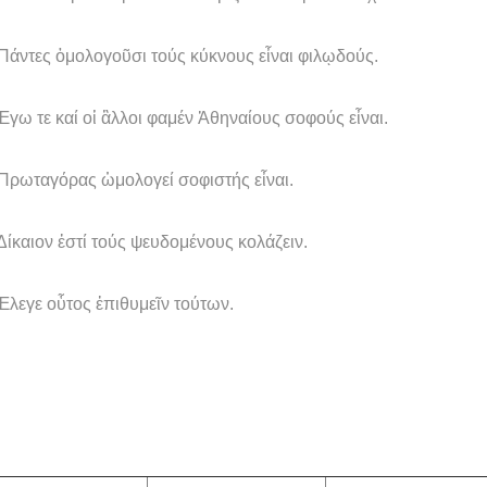
ντες ὁμολογοῦσι τούς κύκνους εἶναι φιλῳδούς.
 τε καί οἱ ἂλλοι φαμέν Ἀθηναίους σοφούς εἶναι.
ωταγόρας ὡμολογεί σοφιστής εἶναι.
αιον ἐστί τούς ψευδομένους κολάζειν.
εγε οὗτος ἐπιθυμεῖν τούτων.