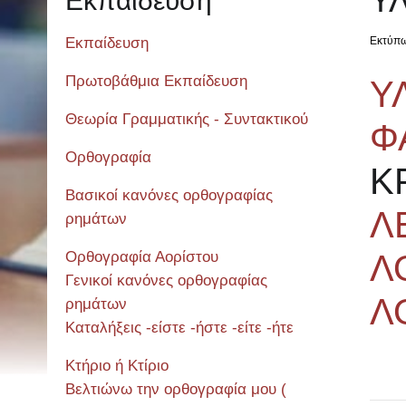
Υ
Εκπαίδευση
Εκπαίδευση
Εκτύπ
Πρωτοβάθμια Εκπαίδευση
Υ
Θεωρία Γραμματικής - Συντακτικού
Φ
Ορθογραφία
Κ
Βασικοί κανόνες ορθογραφίας
Λ
ρημάτων
Ορθογραφία Αορίστου
Λ
Γενικοί κανόνες ορθογραφίας
Λ
ρημάτων
Καταλήξεις -είστε -ήστε -είτε -ήτε
Κτήριο ή Κτίριο
Βελτιώνω την ορθογραφία μου (