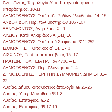
Ἀντιφῶντος, Τετραλογία Α΄ α, Κατηγορία φόνου
ἀπαράσημος, 10-11
ΔΗΜΟΣΘΕΝΟΥΣ, Ὑπὲρ τῆς Ροδίων ἐλευθερίας 14 -15
ΑΝΔΟΚΙΔΟΥ, Περὶ τῶν μυστηρίων 106 -107
ΞΕΝΟΦΩΝΤΟΣ, Ἀγησίλαος ΧΙ, 1
ΛΥΣΙΟΥ, Κατὰ Ἀλκιβιάδου Α [141] 16
ΔΗΜΟΣΘΕΝΟΥΣ, Ὑπὲρ τοῦ Στεφάνου [311] 252
ΙΣΟΚΡΑΤΗΣ, Πλαταϊκὸς α΄ 14, 1 - 3
ΑΙΣΧΙΝΟΥ, Περὶ παραπρεσβείας 15 -17
ΠΛΑΤΩΝ, ΠΟΛΙΤΕΙΑ ΠΛ Πολ 473C – E
ΔΗΜΟΣΘΕΝΟΥΣ, Περὶ Ἀλοννήσου 2 -4
ΔΗΜΟΣΘΕΝΗΣ, ΠΕΡΙ ΤΩΝ ΣΥΜΜΟΡΙΩΝ ΔΗΜ 14.31–
32
Λυσίας, Δήμου καταλύσεως ἀπολογία §§ 25-26
Λυσίας, Ὑπὲρ Μαντιθέου §§1-3
Λυσίας, Ἐπιτάφιος, §1-2
Λυσίας, Ἐπιτάφιος, §§ 17-19