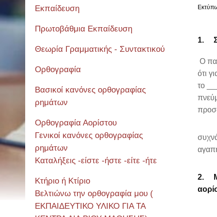
Εκπαίδευση
Εκτύπ
Πρωτοβάθμια Εκπαίδευση
1.
Θεωρία Γραμματικής - Συντακτικού
Ο παπ
Ορθογραφία
ότι γ
το __
Βασικοί κανόνες ορθογραφίας
πνεύ
ρημάτων
προσω
Ορθογραφία Αορίστου
Γενικοί κανόνες ορθογραφίας
συχνά
ρημάτων
αγαπη
Καταλήξεις -είστε -ήστε -είτε -ήτε
2.
Κτήριο ή Κτίριο
αορίσ
Βελτιώνω την ορθογραφία μου (
ΕΚΠΑΙΔΕΥΤΙΚΟ ΥΛΙΚΟ ΓΙΑ ΤΑ