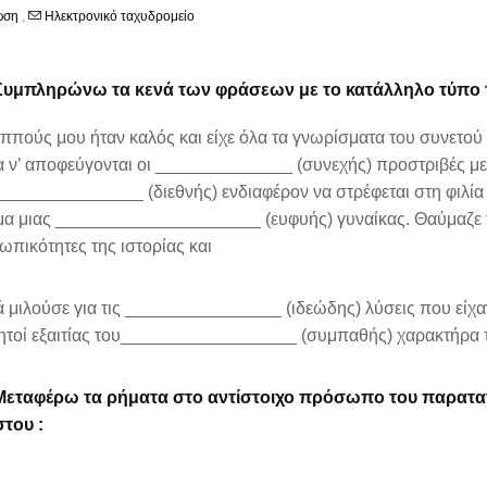
ωση
,
Ηλεκτρονικό ταχυδρομείο
Συμπληρώνω τα κενά των φράσεων με το κατάλληλο τύπο τ
πούς μου ήταν καλός και είχε όλα τα γνωρίσματα του συνετού
ια ν’ αποφεύγονται οι ______________ (συνεχής) προστριβές με
_______________ (διεθνής) ενδιαφέρον να στρέφεται στη φιλία
μα μιας _____________________ (ευφυής) γυναίκας. Θαύμαζε
πικότητες της ιστορίας και
 μιλούσε για τις ________________ (ιδεώδης) λύσεις που είχαν
τοί εξαιτίας του__________________ (συμπαθής) χαρακτήρα 
Μεταφέρω τα ρήματα στο αντίστοιχο πρόσωπο του παρατατικ
του :