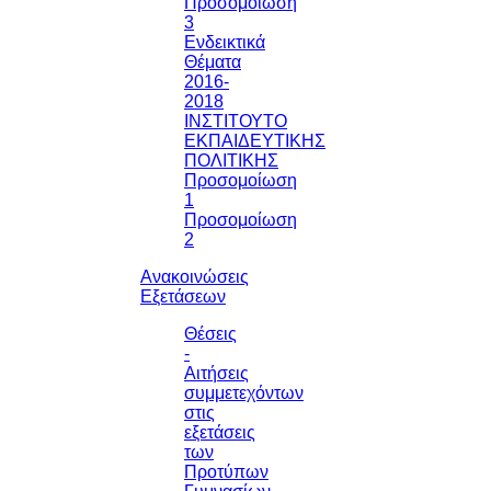
Προσομοίωση
3
Ενδεικτικά
Θέματα
2016-
2018
ΙΝΣΤΙΤΟΥΤΟ
ΕΚΠΑΙΔΕΥΤΙΚΗΣ
ΠΟΛΙΤΙΚΗΣ
Προσομοίωση
1
Προσομοίωση
2
Ανακοινώσεις
Εξετάσεων
Θέσεις
-
Αιτήσεις
συμμετεχόντων
στις
εξετάσεις
των
Προτύπων