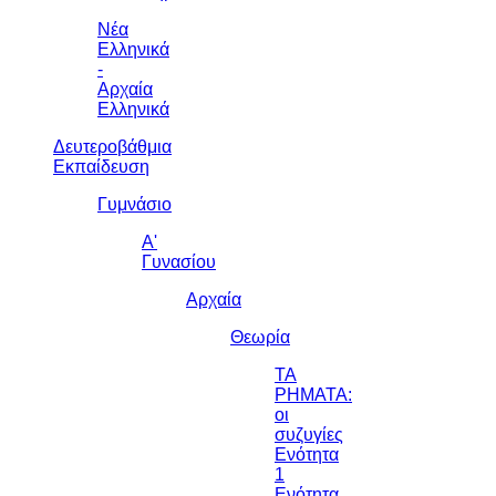
Νέα
Ελληνικά
-
Αρχαία
Ελληνικά
Δευτεροβάθμια
Εκπαίδευση
Γυμνάσιο
Α'
Γυνασίου
Αρχαία
Θεωρία
ΤΑ
ΡΗΜΑΤΑ:
οι
συζυγίες
Ενότητα
1
Ενότητα