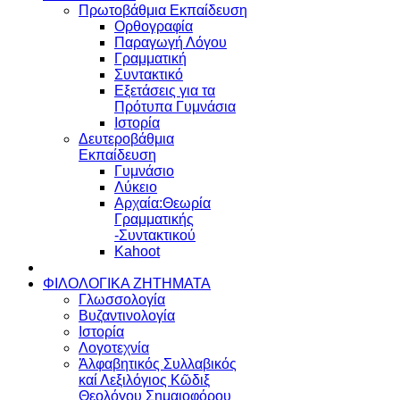
Πρωτοβάθμια Εκπαίδευση
Ορθογραφία
Παραγωγή Λόγου
Γραμματική
Συντακτικό
Εξετάσεις για τα
Πρότυπα Γυμνάσια
Ιστορία
Δευτεροβάθμια
Εκπαίδευση
Γυμνάσιο
Λύκειο
Αρχαία:Θεωρία
Γραμματικής
-Συντακτικού
Kahoot
ΦΙΛΟΛΟΓΙΚΑ ΖΗΤΗΜΑΤΑ
Γλωσσολογία
Βυζαντινολογία
Ιστορία
Λογοτεχνία
Ἀλφαβητικός Συλλαβικός
καί Λεξιλόγιος Κῶδιξ
Θεολόγου Σημαιοφόρου