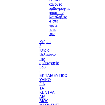
Γενικοί
κανόνες
ορθογραφίας
ρημάτων
Καταλήξεις
-είστε
-ήστε
-είτε
-ήτε
Κτήριο
ή
Κτίριο
Βελτιώνω
την
ορθογραφία
μου
(
ΕΚΠΑΙΔΕΥΤΙΚΟ
ΥΛΙΚΟ
ΓΙΑ
ΤΑ
ΚΕΝΤΡΑ
ΔΙΑ
ΒΙΟΥ