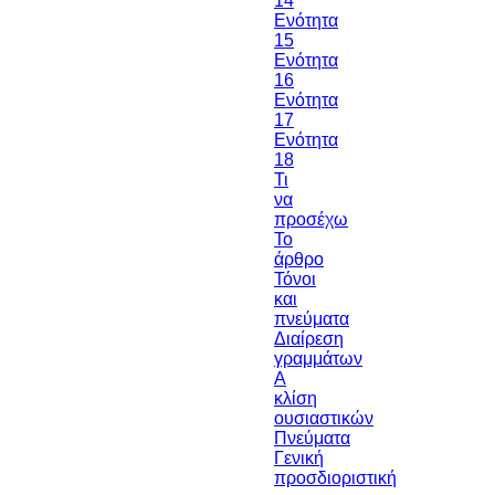
14
Ενότητα
15
Ενότητα
16
Ενότητα
17
Ενότητα
18
Τι
να
προσέχω
Το
άρθρο
Τόνοι
και
πνεύματα
Διαίρεση
γραμμάτων
Α
κλίση
ουσιαστικών
Πνεύματα
Γενική
προσδιοριστική