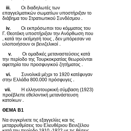
iii.
Οι διαδηλωτές των
επαγγελματικών σωματίων υποστήριξαν το
διάβημα του Στρατιωτικού Συνδέσμου .
iv.
Οι εκπρόσωποι του κόμματος του
Γ. Θεοτόκη υποστήριξαν την Ανόρθωση που
, κατά την εκτίμησή τους , δεν μπόρεσαν να
υλοποιήσουν οι βενιζελικοί .
v.
Οι ομαδικές μεταναστεύσεις κατά
την περίοδο της Τουρκοκρατίας θεωρούνται
αφετηρία του προσφυγικού ζητήματος .
vi.
Συνολικά μέχρι το 1920 κατέφυγαν
στην Ελλάδα 800.000 πρόσφυγες .
vii.
Η ελληνοτουρκική σύμβαση (1923)
προέβλεπε εθελοντική μετανάστευση
κατοίκων .
ΘΕΜΑ Β1
Να συγκρίνετε τις εξαγγελίες και τις
μεταρρυθμίσεις του Ελευθέριου Βενιζέλου
κατά την περίοδο 1910 -1922 με τις θέσεις