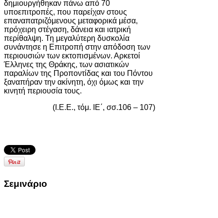
δημιουργήθηκαν πάνω από 70
υποεπιτροπές, που παρείχαν στους
επαναπατριζόμενους μεταφορικά μέσα,
πρόχειρη στέγαση, δάνεια και ιατρική
περίθαλψη. Τη μεγαλύτερη δυσκολία
συνάντησε η Επιτροπή στην απόδοση των
περιουσιών των εκτοπισμένων. Αρκετοί
Έλληνες της Θράκης, των ασιατικών
παραλίων της Προποντίδας και του Πόντου
ξαναπήραν την ακίνητη, όχι όμως και την
κινητή περιουσία τους.
(Ι.Ε.Ε., τόμ. ΙΕ΄, σσ.106 – 107)
Σεμινάριο