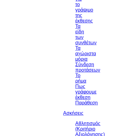
το
γράψιμο
της
έκθεσης
Τα
είδη
των
συνθέτων
Τα
αχώριστα
μόρια
Σύνδεση
προτάσεων
Το
ρήμα
Πως
γράφουμε
έκθεση
Παράθεση
Ασκήσεις
Αθλητισμός
(Κριτήριο
Αξιολόγησης)