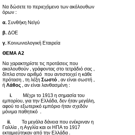
Να δώσετε το περιεχόμενο των ακόλουθων
όρων :
α.
Συνθήκη Νεϊγύ
β.
ΔΟΕ
γ.
Κοινωνιολογική Εταιρεία
ΘΕΜΑ Α2
Να χαρακτηρίστε τις προτάσεις που
ακολουθούν , γράφοντας στο τετράδιό σας ,
δίπλα στον αριθμό που αντιστοιχεί η κάθε
πρόταση , τη λέξη
Σωστό
, αν είναι σωστή ,
ή
Λάθος
, αν είναι λανθασμένη :
i.
Μέχρι το 1913 η σημασία του
εμπορίου, για την Ελλάδα, δεν ήταν μεγάλη,
αφού το εξωτερικό εμπόριο ήταν σχεδόν
μόνιμα παθητικό .
ii.
Τα μεγάλα δάνεια που ενέκριναν η
Γαλλία , η Αγγλία και οι ΗΠΑ το 1917
εκταμιεύτηκαν από την Ελλάδα .