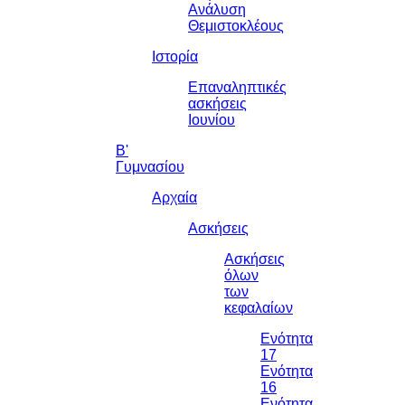
Ανάλυση
Θεμιστοκλέους
Ιστορία
Επαναληπτικές
ασκήσεις
Ιουνίου
Β'
Γυμνασίου
Αρχαία
Ασκήσεις
Ασκήσεις
όλων
των
κεφαλαίων
Ενότητα
17
Ενότητα
16
Ενότητα